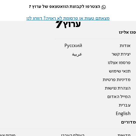
הצטרפו לקבוצת הוואטצאפ של ערוץ 7
מצאתם טעות או פרסומת לא ראויה? דווחו לנו
פנו אלינו
אודות
Pусский
יצירת קשר
عربية
פרסמו אצלנו
תנאי שימוש
מדיניות פרטיות
הצהרת נגישות
המייל האדום
עברית
English
מדורים
חדשות
העולם הערבי
פורום צע