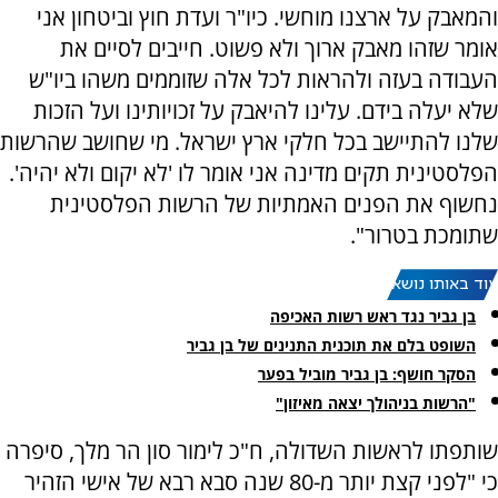
והמאבק על ארצנו מוחשי. כיו"ר ועדת חוץ וביטחון אני
אומר שזהו מאבק ארוך ולא פשוט. חייבים לסיים את
העבודה בעזה ולהראות לכל אלה שזוממים משהו ביו"ש
שלא יעלה בידם. עלינו להיאבק על זכויותינו ועל הזכות
שלנו להתיישב בכל חלקי ארץ ישראל. מי שחושב שהרשות
הפלסטינית תקים מדינה אני אומר לו 'לא יקום ולא יהיה'.
נחשוף את הפנים האמתיות של הרשות הפלסטינית
שתומכת בטרור".
עוד באותו נושא:
בן גביר נגד ראש רשות האכיפה
השופט בלם את תוכנית התנינים של בן גביר
הסקר חושף: בן גביר מוביל בפער
"הרשות בניהולך יצאה מאיזון"
שותפתו לראשות השדולה, ח"כ לימור סון הר מלך, סיפרה
כי "לפני קצת יותר מ-80 שנה סבא רבא של אישי הזהיר