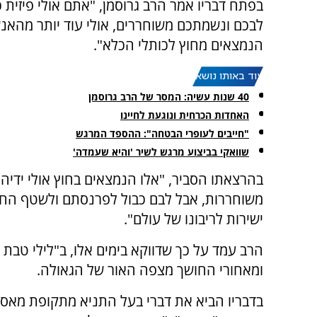
בפתח דבריו אמר הרב גרוסמן, "אתם אולי פיזית כ
לבכם ונשמתכם משוחררים, אולי עוד יותר מהאנ
הנמצאים מחוץ לכותלי הכלא".
עוד באותו נושא:
40 שנות עשיה: המסר של הרב גרוסמן
האחדות הכרחית ונוגעת לחיינו
"חייבים לעופרי הבטחה": ההספד המרגש
שוואקי בביצוע מרגש לשיר 'והיא שעמדה'
בהרצאתו הסביר, "אלו הנמצאים בחוץ אולי ידיה
משוחררות, אבל לבם כבול לפרנסתם ולשטף החיים
ישירות לריבונו של עולם".
הרב עמד על כך שדווקא בימים אלו, ב"לילי טבת הא
ומאחורי החושך מצפה האור של הגאולה.
בדבריו הביא את דברי בעל התניא מתקופת מא