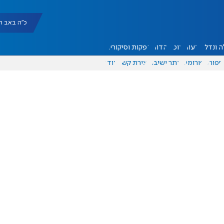
כ"ה באב תשפ"ו |
 ונדל"ן
דעות
אוכל
יהדות
הפקות וסיקורים
ספורט
פורומים
אתר ישיבה
יצירת קשר
עוד