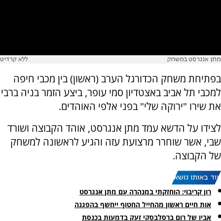
מתן אנגרסט במשחק
ללא קרדיט
בפתיחת משחק הכדורגל הערב (ראשון) בין מכבי חיפה
למכבי תל אביב באצטדיון סמי עופר, ביצע הזמר בניה ברבי
את שירו "ירוקה שלי" בפני אלפי האוהדים.
לצידו על הדשא עמד מתן אנגרסט, אוהד הקבוצה ושורד
שבי, אשר שוחרר מרצועת עזה והגיע לראשונה למשחק
של הקבוצה.
עוד באותו נושא:
רון קריבוי: הוחזקתי במנהרה עם מתן אנגרסט
אות חיים ראשון מהחייל החטוף ייחשף בהפגנה
אביו של רום ברסלבסקי זעק בדמעות בכנסת