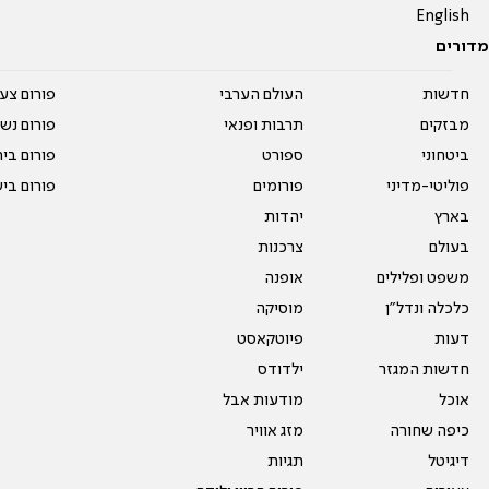
English
מדורים
חדשות
העולם הערבי
פורום צע
מבזקים
תרבות ופנאי
פורום נשו
ביטחוני
ספורט
פורום בי
פוליטי-מדיני
פורומים
פורום בי
בארץ
יהדות
בעולם
צרכנות
משפט ופלילים
אופנה
כלכלה ונדל"ן
מוסיקה
דעות
פיוטקאסט
חדשות המגזר
ילדודס
אוכל
מודעות אבל
כיפה שחורה
מזג אוויר
דיגיטל
תגיות