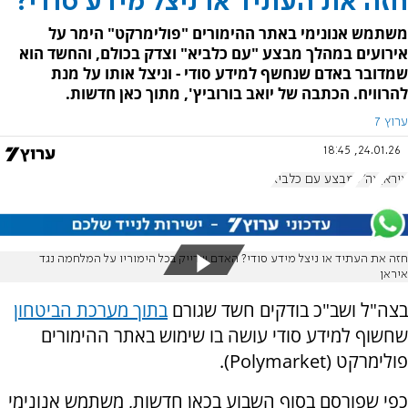
חזה את העתיד או ניצל מידע סודי?
משתמש אנונימי באתר ההימורים "פולימרקט" הימר על
אירועים במהלך מבצע "עם כלביא" וצדק בכולם, והחשד הוא
שמדובר באדם שנחשף למידע סודי - וניצל אותו על מנת
להרוויח. הכתבה של יואב בורוביץ', מתוך כאן חדשות.
ערוץ 7
24.01.26, 18:45
איראן
צה"ל
מבצע עם כלביא
חזה את העתיד או ניצל מידע סודי? האדם שדייק בכל הימוריו על המלחמה נגד
איראן
בצה"ל ושב"כ בודקים חשד שגורם
בתוך מערכת הביטחון
שחשוף למידע סודי עושה בו שימוש באתר ההימורים
פולימרקט (Polymarket).
כפי שפורסם בסוף השבוע בכאן חדשות, משתמש אנונימי