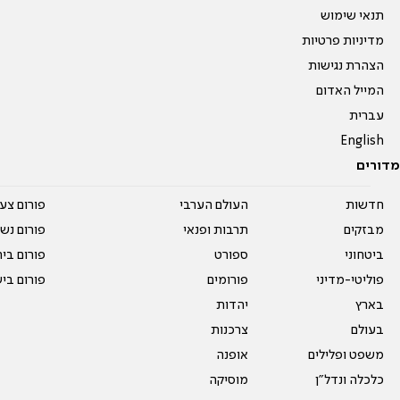
תנאי שימוש
מדיניות פרטיות
הצהרת נגישות
המייל האדום
עברית
English
מדורים
חדשות
העולם הערבי
פורום צע
מבזקים
תרבות ופנאי
פורום נשו
ביטחוני
ספורט
פורום בי
פוליטי-מדיני
פורומים
פורום בי
בארץ
יהדות
בעולם
צרכנות
משפט ופלילים
אופנה
כלכלה ונדל"ן
מוסיקה