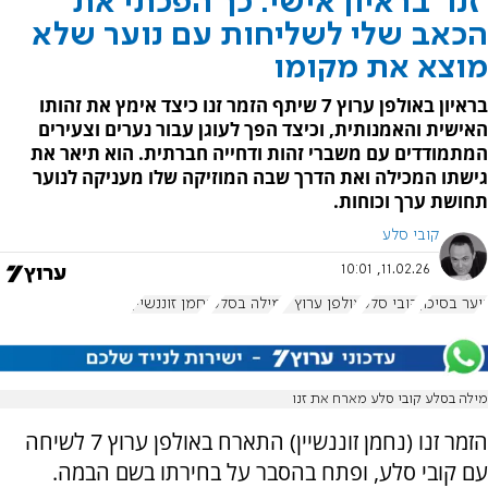
'זנו' בראיון אישי: כך הפכתי את
הכאב שלי לשליחות עם נוער שלא
מוצא את מקומו
בראיון באולפן ערוץ 7 שיתף הזמר זנו כיצד אימץ את זהותו
האישית והאמנותית, וכיצד הפך לעוגן עבור נערים וצעירים
המתמודדים עם משברי זהות ודחייה חברתית. הוא תיאר את
גישתו המכילה ואת הדרך שבה המוזיקה שלו מעניקה לנוער
תחושת ערך וכוחות.
קובי סלע
11.02.26, 10:01
נוער בסיכון
קובי סלע
אולפן ערוץ 7
מילה בסלע
נחמן זוננשיין
מילה בסלע קובי סלע מארח את זנו
הזמר זנו (נחמן זוננשיין) התארח באולפן ערוץ 7 לשיחה
עם קובי סלע, ופתח בהסבר על בחירתו בשם הבמה.