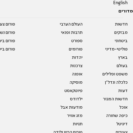
English
מדורים
חדשות
העולם הערבי
פורום צע
מבזקים
תרבות ופנאי
פורום נשו
ביטחוני
ספורט
פורום בי
פוליטי-מדיני
פורומים
פורום בי
בארץ
יהדות
בעולם
צרכנות
משפט ופלילים
אופנה
כלכלה ונדל"ן
מוסיקה
דעות
פיוטקאסט
חדשות המגזר
ילדודס
אוכל
מודעות אבל
כיפה שחורה
מזג אוויר
דיגיטל
תגיות
צעירים
פורום הריון ולידה