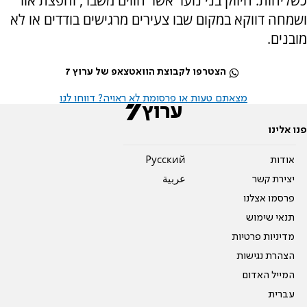
כשליחות: חיזוק בני נוער אשר חווים משבר, והפצת אור
ושמחה דווקא במקום שבו צעירים מרגישים בודדים או לא
מובנים.
הצטרפו לקבוצת הוואטצאפ של ערוץ 7
מצאתם טעות או פרסומת לא ראויה? דווחו לנו
פנו אלינו
אודות
Pусский
יצירת קשר
عربية
פרסמו אצלנו
תנאי שימוש
מדיניות פרטיות
הצהרת נגישות
המייל האדום
עברית