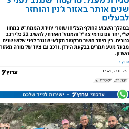
סגירת מעגל: טרקטור שנגנב לפני 3
שנים אותר באזור ג'נין והוחזר
לבעלים
במהלך השבוע החולף הצליחו שוטרי יחידת הממת"ש במחוז
ש"י, יחד עם גורמי צה"ל והמנהל האזרחי, להשיב 22 כלי רכב
גנובים. בין היתר הושב טרקטור חקלאי שנגנב לפני שלוש שנים
מבעל מטע תמרים בבקעת הירדן, ורכב ובו ציוד של מורה מאזור
השרון.
ערוץ 7
27.01.26, 17:45
גניבת רכב
משטרת ש"י