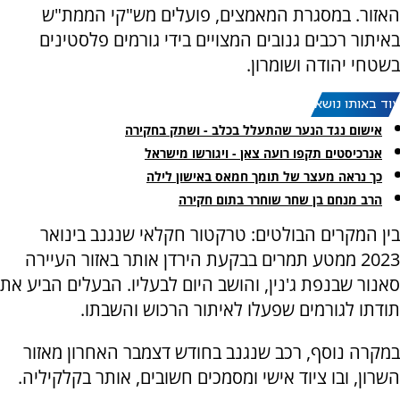
האזור. במסגרת המאמצים, פועלים מש"קי הממת"ש
באיתור רכבים גנובים המצויים בידי גורמים פלסטינים
בשטחי יהודה ושומרון.
עוד באותו נושא:
אישום נגד הנער שהתעלל בכלב - ושתק בחקירה
אנרכיסטים תקפו רועה צאן - ויגורשו מישראל
כך נראה מעצר של תומך חמאס באישון לילה
הרב מנחם בן שחר שוחרר בתום חקירה
בין המקרים הבולטים: טרקטור חקלאי שנגנב בינואר
2023 ממטע תמרים בבקעת הירדן אותר באזור העיירה
סאנור שבנפת ג'נין, והושב היום לבעליו. הבעלים הביע את
תודתו לגורמים שפעלו לאיתור הרכוש והשבתו.
במקרה נוסף, רכב שנגנב בחודש דצמבר האחרון מאזור
השרון, ובו ציוד אישי ומסמכים חשובים, אותר בקלקיליה.