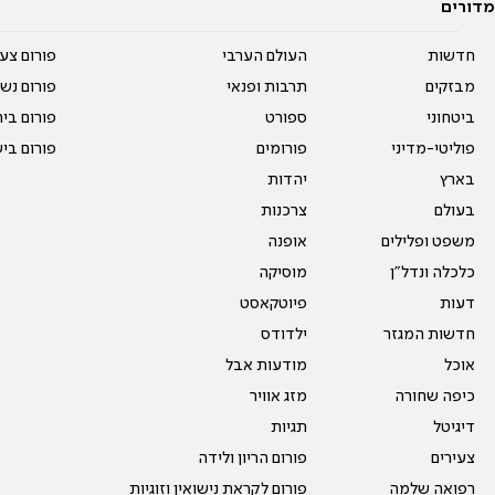
מדורים
חדשות
העולם הערבי
פורום צע
מבזקים
תרבות ופנאי
פורום נשו
ביטחוני
ספורט
פורום בי
פוליטי-מדיני
פורומים
פורום בי
בארץ
יהדות
בעולם
צרכנות
משפט ופלילים
אופנה
כלכלה ונדל"ן
מוסיקה
דעות
פיוטקאסט
חדשות המגזר
ילדודס
אוכל
מודעות אבל
כיפה שחורה
מזג אוויר
דיגיטל
תגיות
צעירים
פורום הריון ולידה
רפואה שלמה
פורום לקראת נישואין וזוגיות