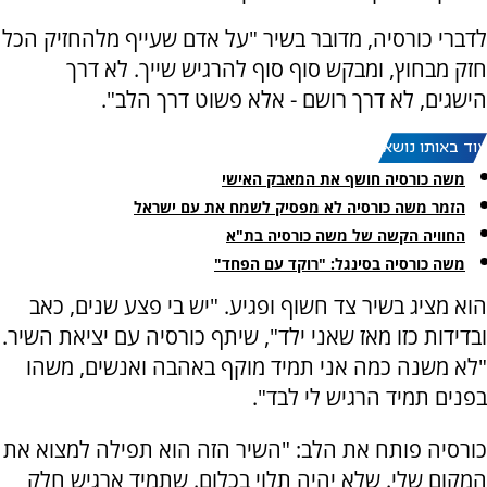
לדברי כורסיה, מדובר בשיר "על אדם שעייף מלהחזיק הכל
חזק מבחוץ, ומבקש סוף סוף להרגיש שייך. לא דרך
הישגים, לא דרך רושם - אלא פשוט דרך הלב".
עוד באותו נושא:
משה כורסיה חושף את המאבק האישי
הזמר משה כורסיה לא מפסיק לשמח את עם ישראל
החוויה הקשה של משה כורסיה בת"א
משה כורסיה בסינגל: "רוקד עם הפחד"
הוא מציג בשיר צד חשוף ופגיע. "יש בי פצע שנים, כאב
ובדידות כזו מאז שאני ילד", שיתף כורסיה עם יציאת השיר.
"לא משנה כמה אני תמיד מוקף באהבה ואנשים, משהו
בפנים תמיד הרגיש לי לבד".
כורסיה פותח את הלב: "השיר הזה הוא תפילה למצוא את
המקום שלי. שלא יהיה תלוי בכלום. שתמיד ארגיש חלק