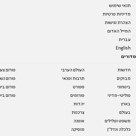
תנאי שימוש
מדיניות פרטיות
הצהרת נגישות
המייל האדום
עברית
English
מדורים
חדשות
העולם הערבי
פורום צע
מבזקים
תרבות ופנאי
פורום נשו
ביטחוני
ספורט
פורום בי
פוליטי-מדיני
פורומים
פורום בי
בארץ
יהדות
בעולם
צרכנות
משפט ופלילים
אופנה
כלכלה ונדל"ן
מוסיקה