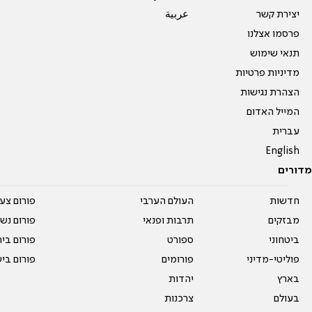
יצירת קשר
عربية
פרסמו אצלנו
תנאי שימוש
מדיניות פרטיות
הצהרת נגישות
המייל האדום
עברית
English
מדורים
חדשות
העולם הערבי
פורום צע
מבזקים
תרבות ופנאי
פורום נשו
ביטחוני
ספורט
פורום בי
פוליטי-מדיני
פורומים
פורום בי
בארץ
יהדות
בעולם
צרכנות