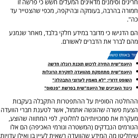
חריגים וסימנים מדאיגים המעלים חשש כי פרשה זו
חמורה בהרבה, בעומקה ובהיקפה, מכפי שהצטייר עד
כה".
הם הדגישו כי מדובר במידע חלקי בלבד, מאחר שנמנע
מהם לברר את הדברים לאשורם.
עוד באותו נושא:
היועמ"שית התירה לרכוש תוכנת רוגלה חדשה
היועמ"שית מתחמקת מהוועדה לחקירת הרוגלות
השופט דרורי: "לא מאמין לערוצי התבהלה"
ניגוד העניינים של היועמ"שית בפרשת "פגסוס"
ההחלטה הסופית על ההתפטרות התקבלה בעקבות
הצעת פשרה שהוגשה אתמול, אשר לטענת חברי הוועדה
מעקרת את סמכויותיהם לחלוטין. לפי המתווה שהוצע,
הגורמים הנבדקים (המשטרה וגורמי האכיפה) הם אלו
שיחליטו מה המידע שהוועדה רשאית לעיין בו ואילו עדויות