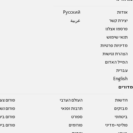
אודות
Pусский
יצירת קשר
عربية
פרסמו אצלנו
תנאי שימוש
מדיניות פרטיות
הצהרת נגישות
המייל האדום
עברית
English
מדורים
חדשות
העולם הערבי
פורום צע
מבזקים
תרבות ופנאי
פורום נשו
ביטחוני
ספורט
פורום בי
פוליטי-מדיני
פורומים
פורום בי