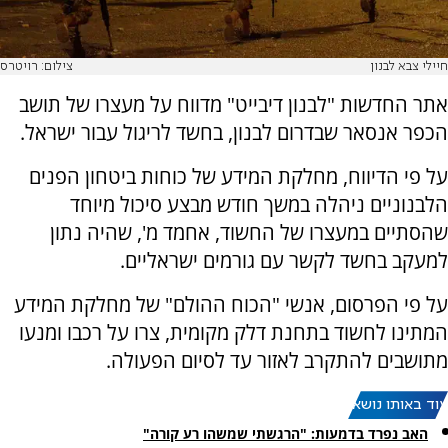
חיילי צבא לבנון
צילום: רויטרס
אתר החדשות "לבנון דיבייט" מדווח על מעצרו של תושב
הכפר אנסאר שבדרום לבנון, בחשד לריגול עבור ישראל.
על פי הדיווח, מחלקת המידע של כוחות ביטחון הפנים
הלבנוניים ניהלה במשך חודש מבצע סיכול מיוחד
שהסתיים במעצרו של החשוד, אחמד מ', שהיה נתון
למעקב בחשד לקשר עם גורמים ישראליים.
על פי הפרסום, אנשי "הכוח ההולם" של מחלקת המידע
המתינו לחשוד בתחנת דלק מקומית, צרו על רכבו ומנעו
מתושבים להתקרב לאזור עד לסיום הפעולה.
עוד באותו נושא:
האב נפרד בדמעות: "הרגשתי שמשהו רע קורה"