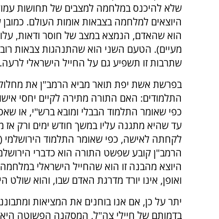
שלא להיכנס במלחמה למצבים של תחושות עמוקות
היוצאים למלחמה בצבאות אומות העולם. כמובן
הוא שהאדם, הנמצא במצב של חוסר ודאות, עלול 
מעיים). הטעם השני הוא שהתנהגות צבאות רוב 
שתרבות זו תשפיע גם על החייל הישראלי לרעה.
בפרשת אשת יפת תואר מביא הרמב"ן את מחלוק
התלמודים: האם התורה מתירה לקיים יחסי אישו
כפי שאומר התלמוד הבבלי ומובא ברש"י, או שאס
עד שהיא מתגנה עליו במשך חודש ימים ורק אז מו
לקחתה לאישה, כפי שאומר התלמוד הירושלמי (מכ
הרמב"ן קובע שפשט התורה הוא כדברי הירושלמי
היוצא מהבנה זו הוא שהחייל הישראלי במלחמה,
ואופן, אינו יורד מדרגת האדם שבו, והוא שולט היט
יתר על כן, אם אנו בוחנים את המציאות ומתבוננ
בדמותם של חיילי צה"ל, המסקנה הפשוטה היא ש