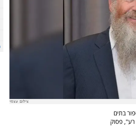
צילום: עצמי
פור בתים
רע", פסוק