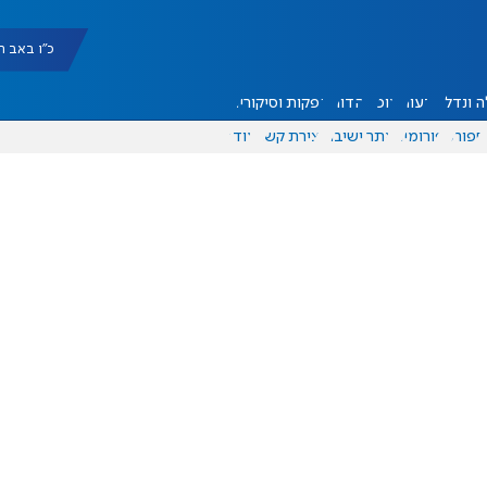
כ"ו באב תשפ"ו |
 ונדל"ן
דעות
אוכל
יהדות
הפקות וסיקורים
ספורט
פורומים
אתר ישיבה
יצירת קשר
עוד