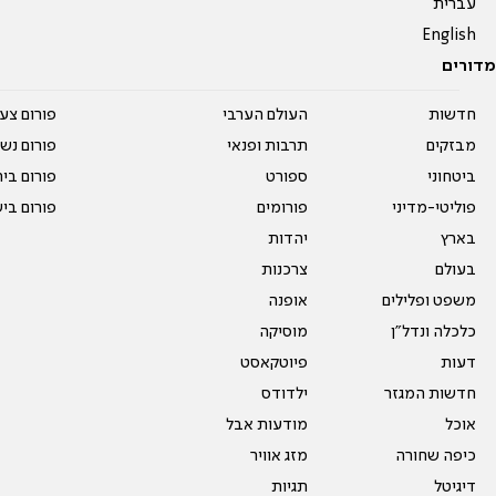
עברית
English
מדורים
חדשות
העולם הערבי
פורום צע
מבזקים
תרבות ופנאי
פורום נשו
ביטחוני
ספורט
פורום בי
פוליטי-מדיני
פורומים
פורום בי
בארץ
יהדות
בעולם
צרכנות
משפט ופלילים
אופנה
כלכלה ונדל"ן
מוסיקה
דעות
פיוטקאסט
חדשות המגזר
ילדודס
אוכל
מודעות אבל
כיפה שחורה
מזג אוויר
דיגיטל
תגיות