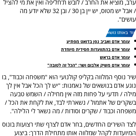
ערב, מוציא את החרב / לובש ת'חליפה ואין את מי להציל
/ אבל יש מטוס, יש יין בן 30 / ובן 32 שלא יודע מה
עושים".
עוד באותו נושא:
עומר אדם ואביב גפן בדואט מפתיע
עומר אדם בהתוועדות חסידית מיוחדת
עומר אדם בראש
עומר אדם משיק אלבום ושר: "הכל זה לטובה"
שיר נוסף המלווה בקליפ קולנועי הוא "משפחה וכבוד", בו
נוגע אדם בנושאים של נאמנות: "יש לך הכל אבל אין לך
מילה / תדעי על פחות מזה אין מחילה / השמש טבעה
בשקרים של אתמול / נשארתי לבד, את לקחת את הכל /
משפחה וכבוד / שקרים וסודות / מה נשאר לי הלילה".
לצד השירים החדשים, בחר אדם לצרף שתי רצועות בונוס
המיועדות לקהל שמלווה אותו מתחילת הדרך: ביצוע