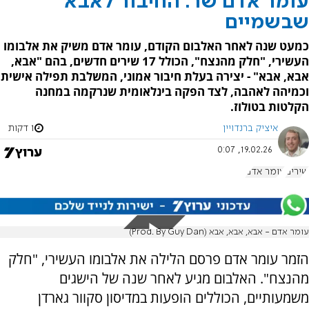
עומר אדם שר: החיבור לאבא
שבשמיים
כמעט שנה לאחר האלבום הקודם, עומר אדם משיק את אלבומו
העשירי, "חלק מהנצח", הכולל 17 שירים חדשים, בהם "אבא,
אבא, אבא" - יצירה בעלת חיבור אמוני, המשלבת תפילה אישית
וכמיהה לאהבה, לצד הפקה בינלאומית שנרקמה במחנה
הקלטות בטולוז.
איציק ברנדויין
1 דקות
19.02.26, 0:07
שירים
עומר אדם
עומר אדם - אבא, אבא, אבא (Prod. By Guy Dan)
הזמר עומר אדם פרסם הלילה את אלבומו העשירי, "חלק
מהנצח". האלבום מגיע לאחר שנה של הישגים
משמעותיים, הכוללים הופעות במדיסון סקוור גארדן