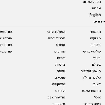
המייל האדום
עברית
English
מדורים
חדשות
העולם הערבי
פורום צע
מבזקים
תרבות ופנאי
פורום נשו
ביטחוני
ספורט
פורום בי
פוליטי-מדיני
פורומים
פורום בי
בארץ
יהדות
בעולם
צרכנות
משפט ופלילים
אופנה
כלכלה ונדל"ן
מוסיקה
דעות
פיוטקאסט
חדשות המגזר
ילדודס
אוכל
מודעות אבל
כיפה שחורה
מזג אוויר