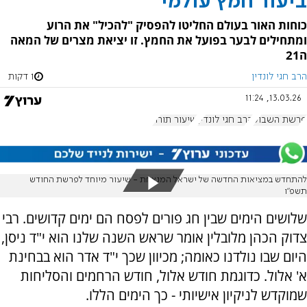
ביעור חמץ עולמי
כוחות האור בעולם החליטו להפסיק "להכיל" את הרוע
ומתחילים לבער בפועל את החמץ. זו יציאת מצרים של המאה
ה21
הרב חגי לונדין
1 דקות
13.03.26, 11:24
פרשת השבוע
הרב חגי לונדין
שיעור תורה
להתחדש במציאות החדשה של ישראל המנצחת - שיעור מיוחד לפרשת החודש
תשפ"ו
שלושים הימים שבין חג פורים לפסח הם ימים קדושים. רבי
צדוק הכהן מלובלין אומר שראש השנה שלנו הוא י"ד ניסן,
היום שבו נולדנו כאומה; מכיוון שכך י"ד אדר הוא בבחינת
א' אלול. כדוגמת חודש אלול, חודש הרחמים והסליחות
שמוקדש לניקיון אישיותי - כך הימים הללו.