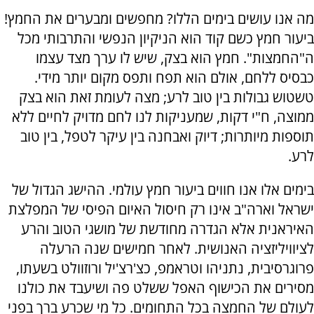
מה אנו עושים בימים הללו? מחפשים ומבערים את החמץ!
ביעור חמץ כשם קוד הוא הניקיון הנפשי והתרבותי מכל
ה"החמצות". חמץ הוא בצק, שיש לו ערך מצד עצמו
כבסיס ללחם, אולם הוא תפח ותפס מקום יותר מידי.
טשטוש גבולות בין טוב לרע; מצה לעומת זאת הוא בצק
ממוצה, ח"י דקות, שמעניקות לנו לחם מדויק לחיים ללא
תוספות מיותרות; דיוק ואבחנה בין עיקר לטפל, בין טוב
לרע.
בימים אלו אנו חווים ביעור חמץ עולמי. ההישג הגדול של
ישראל וארה"ב אינו רק חיסול האיום הפיסי של המפלצת
האיראנית אלא הגדרה מחודשת של מושגי הטוב והרע
לציוויליזציה האנושית. לאחר חמישים שנה הרעלה
פרוגרסיבית, נתניהו וטראמפ, כצ'רצ'יל ורוזוולט בשעתו,
מסירים את הכישוף האפל ששלט פה ושיעבד את כולנו
לעולם של החמצה בכל התחומים. כל מי שכרע ברך בפני