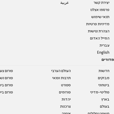
יצירת קשר
عربية
פרסמו אצלנו
תנאי שימוש
מדיניות פרטיות
הצהרת נגישות
המייל האדום
עברית
English
מדורים
חדשות
העולם הערבי
פורום צע
מבזקים
תרבות ופנאי
פורום נשו
ביטחוני
ספורט
פורום בי
פוליטי-מדיני
פורומים
פורום בי
בארץ
יהדות
בעולם
צרכנות
משפט ופלילים
אופנה