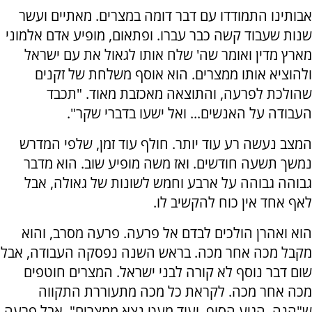
אבותינו התמודדו עם דבר דומה במצרים. מאתיים ועשר
שנות שעבוד קשה כבר עברו. ופתאום, מופיע אדם אלמוני
מארץ מדין ואומר שה' שלח אותו לגאול את עם ישראל
ולהוציא אותו ממצרים. הוא אוסף משלחת של זקנים
שהולכת לפרעה, והתוצאה מאכזבת מאוד. "תכבד
העבודה על האנשים... ואל ישעו בדברי שקר".
המצב נעשה רע עוד יותר. חולף עוד זמן, שלפי המדרש
נמשך תשעה חודשים. ואז משה מופיע שוב. הוא מדבר
גבוהה גבוהה על ארבע וחמש לשונות של גאולה, אבל
לאף אחד אין כוח להקשיב לו.
הוא ואהרן הולכים לבדם אל פרעה. פרעה מסרב, והוא
מקבל מכה אחר מכה. בראש השנה נפסקה העבודה, אבל
שום דבר נוסף לא קורה לבני ישראל. המצרים חוטפים
מכה אחר מכה. לקראת כל מכה מתעוררת התקווה
ש"הנה, הגיע הסוף, ועוד מעט נצא ממצרים". אבל פרעה