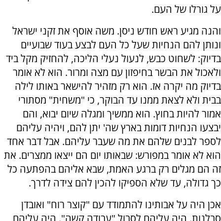
על גורלו של העם.
והנה מגיע ראש חודש ניסן. משה אוסף את זקני ישראל
ונותן להם הנחיות שעל כל העם לבצע בעוד שבועיים
בדיוק: לשחוט כבש, לנעול נעלי הליכה, להחזיק מקל ביד
ולאכול את הבשר בחיפזון עם מצה ומרור. הוא לא אומר
בדיוק מה יקרה אז. הוא רק מזהיר להישאר באותו לילה
בבית ולא לצאת ממנו עד הבוקר, כי "משחית" מסתורי
אמור להיות בחוץ. הוא ממשיך ומגלה שיום יבוא, והם
יבצעו הנחיות דומות בארץ שה' יתן להם, ויהיה עליהם
לספר לבנים שלהם את מה שעבר עליהם. אבל דבר אחד
הוא לא אומר במפורש: שבאותו יום הם ייצאו ממצרים. את
זה הם מגלים רק ברגע האמת, שבא אליהם בהפתעה כל
כך גדולה, עד שלא הספיקו להכין להם צידה לדרך.
אכן היה על אבותינו להתמודד עם "קוצר רוח" ואובדן
סבלנות. היה עליהם לסבול "עבודה קשה". היה עליהם