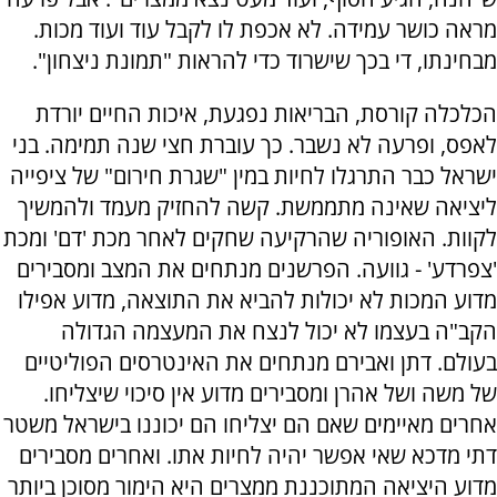
מראה כושר עמידה. לא אכפת לו לקבל עוד ועוד מכות.
מבחינתו, די בכך שישרוד כדי להראות "תמונת ניצחון".
הכלכלה קורסת, הבריאות נפגעת, איכות החיים יורדת
לאפס, ופרעה לא נשבר. כך עוברת חצי שנה תמימה. בני
ישראל כבר התרגלו לחיות במין "שגרת חירום" של ציפייה
ליציאה שאינה מתממשת. קשה להחזיק מעמד ולהמשיך
לקוות. האופוריה שהרקיעה שחקים לאחר מכת 'דם' ומכת
'צפרדע' - גוועה. הפרשנים מנתחים את המצב ומסבירים
מדוע המכות לא יכולות להביא את התוצאה, מדוע אפילו
הקב"ה בעצמו לא יכול לנצח את המעצמה הגדולה
בעולם. דתן ואבירם מנתחים את האינטרסים הפוליטיים
של משה ושל אהרן ומסבירים מדוע אין סיכוי שיצליחו.
אחרים מאיימים שאם הם יצליחו הם יכוננו בישראל משטר
דתי מדכא שאי אפשר יהיה לחיות אתו. ואחרים מסבירים
מדוע היציאה המתוכננת ממצרים היא הימור מסוכן ביותר