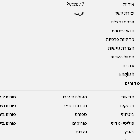
אודות
Pусский
יצירת קשר
عربية
פרסמו אצלנו
תנאי שימוש
מדיניות פרטיות
הצהרת נגישות
המייל האדום
עברית
English
מדורים
חדשות
העולם הערבי
פורום צע
מבזקים
תרבות ופנאי
פורום נשו
ביטחוני
ספורט
פורום בי
פוליטי-מדיני
פורומים
פורום בי
בארץ
יהדות