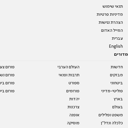
תנאי שימוש
מדיניות פרטיות
הצהרת נגישות
המייל האדום
עברית
English
מדורים
חדשות
העולם הערבי
פורום צע
מבזקים
תרבות ופנאי
פורום נשו
ביטחוני
ספורט
פורום בי
פוליטי-מדיני
פורומים
פורום בי
בארץ
יהדות
בעולם
צרכנות
משפט ופלילים
אופנה
כלכלה ונדל"ן
מוסיקה