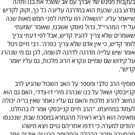
בעקבות מפגש של אברך עם אב ששכל את בנו ותהה
מדוע בנו, שכעת הוא במדרגה עליונה כל כך, זקוק לקדיש
שייאמר עליו. "השאלה הזו עלתה לפני חמש מאות שנה
על ידי המהרי"ל, גדול פוסקי אשכנז, שאומר 'שמעתי
שאומרים שלא צריך להגיד קדיש, אבל לפי דעתי צריך
לומר קדיש, כי אין אדם שלא צריך כפרה'. רבי חיים ויטל
אומר שיש עלייה מדרגה לדרגה לנשמה, לכן גם מי שנהרג
על קידוש שם שמיים ונקרא הרוג מלכות, גם עליו יאמר
קדיש".
מוסיף הרב טלבי ומספר על האב השכול שהגיע לרב
קנייבסקי ושאל על בנו שנהרג מירי דו-צדדי, האם גם הוא
נחשב להרוג מלכות והאם גם עליו נאמר שאין בריה יכולה
לעמוד במחיצתו. "הרב חיים קנייבסקי אמר לו בהחלט.
ומאיפה הוא הביא ראיה? מהגמרא במסכת שבת, שנכנסו
יהודים למערה כי רדפו אחריהם גויים ויצא מישהו
מהמערה ומרוב הבהלה והמהומה הרגו זה את זה יותר