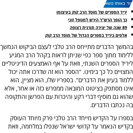
עוד באותו נושא:
יריד הספרים של מוסד הרב קוק בעיצומו
כך הופך הרש"ר הירש למטפל זוגי
89 שנה של יצירה תורנית רצופה
אלפים ביריד בספרים הגדול של מוסד הרב קוק
בהמשך הדברים מתייחס הרב טלבי לעצם הביקוש הנמשך
ללימוד מתוך ספר כפי שניתן לראות בקהל הרב המגיע
ליריד הספרים השנתי, וזאת על אף האמצעים הדיגיטליים
המצויים כל כך בימינו. "הספר הוא זה שדרכו אתה יכול
ללמוד בעיון את הדברים". בספריו שלו, הוא מציין, הוא
אינו מסתפק בציטוט המובאה ממפרש כזה או אחר, אלא
שהוא גם מוסיף דברי רקע והיכרות עם הפרשן והתקופה
בה נכתבו הדברים.
בספרו על הקדיש מייחד הרב טלבי פרק מיוחד העוסק
בקדיש הנאמר על קדושי ישראל שנפלו במלחמה, וזאת