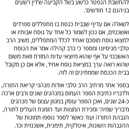
להחשבת הנפטר כרשע בשל הקביעה ש'דין רשעים
בגיהנם 12 חודשים'.
לשאלה אם עדיף שבבית כנסת בו מתפללים ספרדים
ואשכנזים, אם נכון לשמור כל אחד על נוסח אבותיו או
למצוא נוסח מוסכם ואחיד לכלל המתפללים, משיב הרב
טלבי מניסיונו ומספר כי כרב קהילה אמר את הנוסח
האשכנזי על אף שהוא מיוצאי עדות המזרח וזאת משום
שהוא רואה ערך במציאת נוסח אחיד, אלא אם כן מקובל
בבית הכנסת שממתינים זה לזה.
בספר אחר מרחיב הרב טלבי אודות מנהגי קריאת התורה,
ולדבריו כתיבת הספר העמוס במנהגים שונים ורבים ארכה
כ-24 שנים, ואכן הספר עוסק במגוון עצום של מנהגים
מ'בריך שמיה' ומכירת המצוות ועד הזמנת העולים לתורה,
הגבהת התורה ועוד כאשר לספר נוספו תמונות של
ההגבהות השונות, איטלקית, תימנית, אשכנזית וכו'.