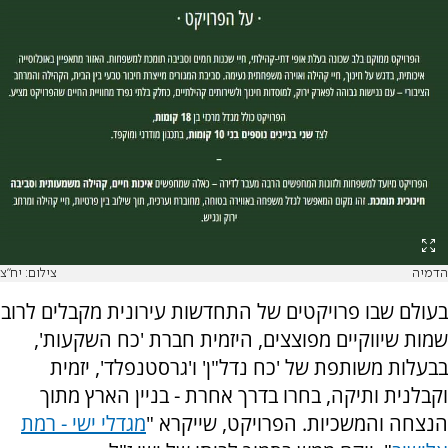
הדמיה
צילום: יח"צ
בעולם שבו פרויקטים של התחדשות עירונית מקבלים לרוב
שמות שיווקיים מפוצצים, היזמית חברת 'כח השקעות',
בבעלות משותפת של 'כח נדל"ן' ו'גרסטנפלד', יזמית
וקבלנית ותיקה, בחרו בדרך אחרת - בניין הארץ מתוך
הנצחה והמשכיות. הפרויקט, שייקרא "
מגדלי ישי - רמת