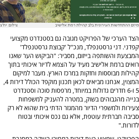
מיזם ההתחדשות העירונית בלב קהילת רמת אלישיב
צילום: יח"צ
הצד הערכי של הפרויקט מגובה גם בסטנדרט מקצועי
קפדני. דני גרסטנפלד, מנכ"ל 'קבוצת גרסטנפלד'
המבצעת והשותפה בייזום, מסביר: "הביקוש הער שאנו
רואים ברמת אלישיב מעיד על הצמא לדיור איכותי בתוך
קהילות מבוססות וחזקות במרכז הארץ. מעבר למיקום
המצוין, אנחנו מביאים לכאן תכנון מוקפד הכולל דירות 4,
5 ו-6 חדרים גדולות במיוחד, מרפסות סוכה וסטנדרט
בנייה מהגבוהים בשוק, במטרה להעניק למשפחות
צעירות ולמשפרי הדיור מהמגזר הדתי בית שהוא לא רק
סביבה חברתית עוטפת, אלא גם נכס איכותי ובטוח
לדורות."
הפרויקט, שמציע כעת דירות במחירי השקה במסגרת