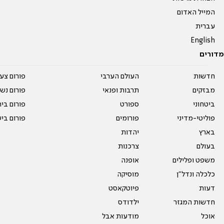
המייל האדום
עברית
English
מדורים
חדשות
העולם הערבי
פורום צע
מבזקים
תרבות ופנאי
פורום נשו
ביטחוני
ספורט
פורום בי
פוליטי-מדיני
פורומים
פורום בי
בארץ
יהדות
בעולם
צרכנות
משפט ופלילים
אופנה
כלכלה ונדל"ן
מוסיקה
דעות
פיוטקאסט
חדשות המגזר
ילדודס
אוכל
מודעות אבל