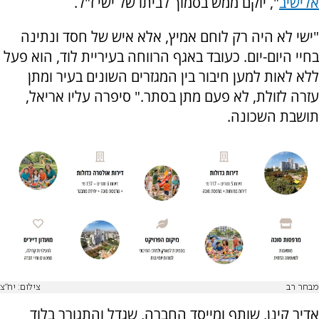
אלישיב
", יוקם ממש בסמוך לביתו של ישי ז"ל.
"ישי לא היה רק לוחם אמיץ, אלא איש של חסד ונתינה
בחיי היום-יום. כעובד באגף הרווחה בעיריית לוד, הוא פעל
ללא לאות למען חיבור בין המגזרים השונים בעיר ומתן
עזרה לזולת, לא פעם מתן בסתר." סיפרה עליו אריאל,
תושבת השכונה.
מבחר רב
צילום: יח"צ
אדיר קינן, שותף ומייסד החברה, שגדל והתגורר בלוד