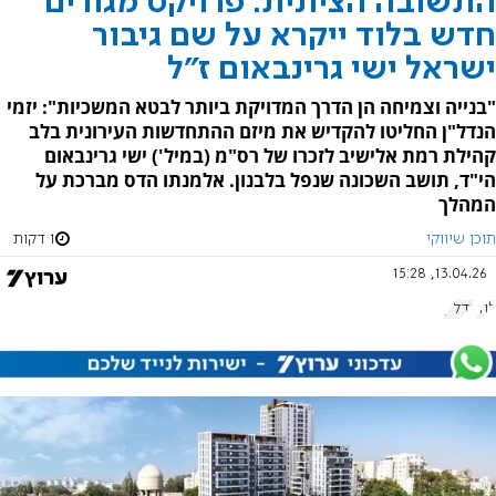
התשובה הציונית: פרויקט מגורים
חדש בלוד ייקרא על שם גיבור
ישראל ישי גרינבאום ז"ל
"בנייה וצמיחה הן הדרך המדויקת ביותר לבטא המשכיות": יזמי
הנדל"ן החליטו להקדיש את מיזם ההתחדשות העירונית בלב
קהילת רמת אלישיב לזכרו של רס"מ (במיל') ישי גרינבאום
הי"ד, תושב השכונה שנפל בלבנון. אלמנתו הדס מברכת על
המהלך
תוכן שיווקי
1 דקות
13.04.26, 15:28
לוד
נדל"ן