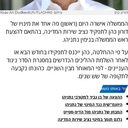
דורון כהן
צילום: Yoav Ari Dudkevitch/FLASH90
הממשלה אישרה היום (ראשון) פה אחד את מינויו של
דורון כהן לתפקיד נציב שירות המדינה, בהתאם להצעת
ראש הממשלה בנימין נתניהו.
על פי ההחלטה, כהן ייכנס לתפקידו בחודש הבא או
לאחר השלמת ההליכים הנדרשים במסגרת הסדר ניגוד
העניינים - לפי המאוחר מבין השניים. כהונתו נקבעה
לתקופה של שש שנים.
עוד באותו נושא:
ההצעה של בן גביר למקורבי נתניהו
היועמ"שית נגד המינוי של נתניהו
המבחן של נתניהו מול הדיפ-סטייט
גלנט תומך במינוי נציב שירות המדינה