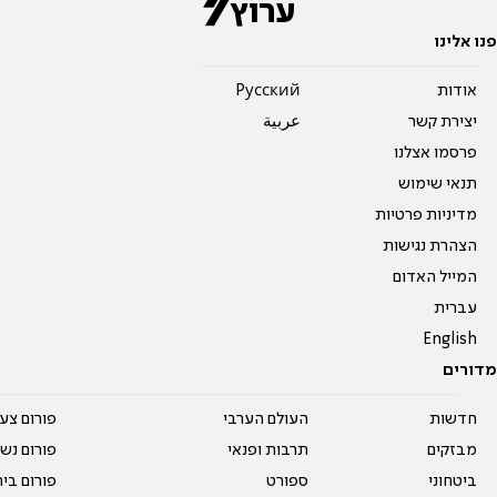
פנו אלינו
אודות
Pусский
יצירת קשר
عربية
פרסמו אצלנו
תנאי שימוש
מדיניות פרטיות
הצהרת נגישות
המייל האדום
עברית
English
מדורים
חדשות
העולם הערבי
פורום צע
מבזקים
תרבות ופנאי
פורום נשו
ביטחוני
ספורט
פורום בי