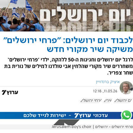
לכבוד יום ירושלים: "פרחי ירושלים"
משיקה שיר מקורי חדש
לרגל יום ירושלים וחגיגות ה-50 ללהקה, ילדי 'פרחי ירושלים'
משחררים שיר מקורי שהלחין אבי טולדנו למילים של נורית בת
שחר צפריר.
איציק ברנדויין
11.05.26, 12:18
יום ירושלים
שירים
פרחי ירושלים
פרחי ירושלים - ירושלים | Jerusalem boy’s choir