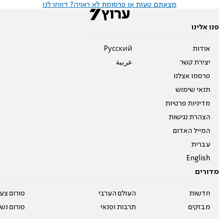
מצאתם טעות או פרסומת לא ראויה? דווחו לנו
פנו אלינו
אודות
Pусский
יצירת קשר
عربية
פרסמו אצלנו
תנאי שימוש
מדיניות פרטיות
הצהרת נגישות
המייל האדום
עברית
English
מדורים
חדשות
העולם הערבי
פורום צע
מבזקים
תרבות ופנאי
פורום נשו