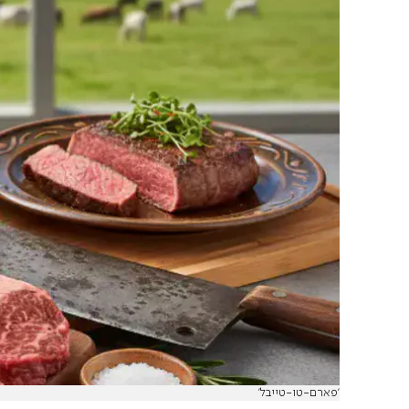
'פארם-טו-טייבל'