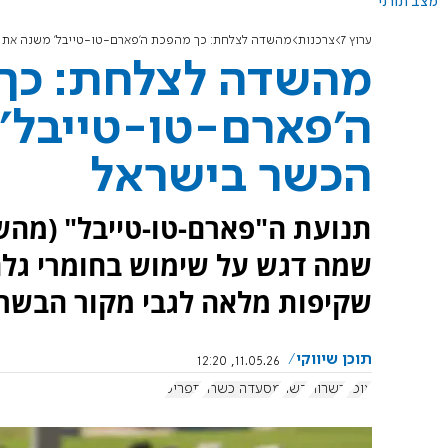
מצב תורני
ערוץ 7
צרכנות
מהשדה לצלחת: כך מהפכת ה'פארם-טו-טייבל' משנה את ח
מהשדה לצלחת: כך
ה'פארם-טו-טייבל'
הכשר בישראל
תנועת ה"פארם-טו-טייבל" (מה
שמה דגש על שימוש בחומרי גלם 
שקיפות מלאה לגבי מקור הבשר.
תוכן שיווקי
11.05.26, 12:20
אוכל
כשרות
בשר
מסעדה כשרה
תפריט