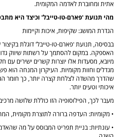
אתית ומחוברת לאדמה המקומית.
מהי תנועת 'פארם-טו-טייבל' וכיצד היא מת
הגדרת המושג: שקיפות, איכות וקיימות
בבסיסה, תנועת 'פארם-טו-טייבל' דוגלת בקיצור
האספקה. במקום להסתמך על רשתות שיווק גדול
מיובא, מסעדות אלו יוצרות קשרים ישירים עם חק
מגדלים וחוות מקומיות. העיקרון המנחה הוא פשו
שהדרך מהשדה לצלחת קצרה יותר, כך חומר הגל
איכותי וטעים יותר.
מעבר לכך, הפילוסופיה הזו כוללת שלושה מרכיבי 
• מקומיות: העדפה ברורה לתוצרת מקומית, המח
• עונתיות: בניית תפריט המבוסס על מה שהאדמה
השנה.