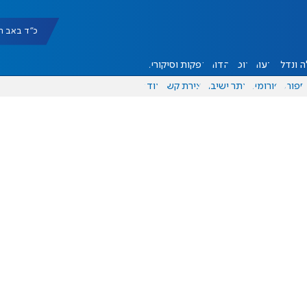
כ"ד באב תשפ"ו |
 ונדל"ן
דעות
אוכל
יהדות
הפקות וסיקורים
ספורט
פורומים
אתר ישיבה
יצירת קשר
עוד