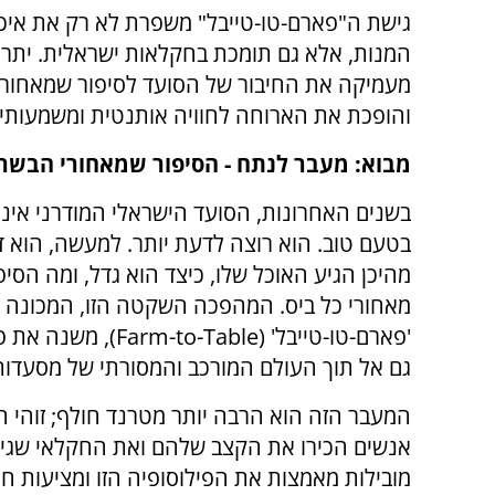
גישת ה"פארם-טו-טייבל" משפרת לא רק את איכ
המנות, אלא גם תומכת בחקלאות ישראלית. יתרה
מעמיקה את החיבור של הסועד לסיפור שמאחורי
והופכת את הארוחה לחוויה אותנטית ומשמעותית
מבוא: מעבר לנתח - הסיפור שמאחורי הבשר
בשנים האחרונות, הסועד הישראלי המודרני אינ
בטעם טוב. הוא רוצה לדעת יותר. למעשה, הוא 
מהיכן הגיע האוכל שלו, כיצד הוא גדל, ומה הסי
מאחורי כל ביס. המהפכה השקטה הזו, המכונה
'פארם-טו-טייבל' (e
גם אל תוך העולם המורכב והמסורתי של מסעדו
המעבר הזה הוא הרבה יותר מטרנד חולף; זוהי ח
אנשים הכירו את הקצב שלהם ואת החקלאי שגי
מובילות מאמצות את הפילוסופיה הזו ומציעות ח