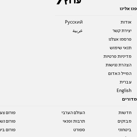
פנו אלינו
אודות
Pусский
יצירת קשר
عربية
פרסמו אצלנו
תנאי שימוש
מדיניות פרטיות
הצהרת נגישות
המייל האדום
עברית
English
מדורים
חדשות
העולם הערבי
פורום צע
מבזקים
תרבות ופנאי
פורום נשו
ביטחוני
ספורט
פורום בי