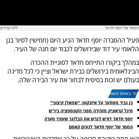
המסר של יוסף חדאד
ללא קרדיט
פעיל ההסברה יוסף חדאד הגיע היום (חמישי) לסיור בגן
הלאומי עיר דוד שבירושלים לכבוד יום חגה של העיר.
במהלך ביקורו התייחס חדאד לסוגיית ההכרה
הבינלאומית בירושלים כבירת ישראל וציין כי לכל מדינה
בעולם יש זכות בסיסית לבחור את עיר הבירה שלה.
עוד באותו נושא:
בן גביר מסתער על איזנקוט: "שמאלן קיצוני"
סיגל קראוניק מזהירה מפני הקונספציה ביו"ש
יוסף חדאד דורש לגרש את הבלוגר שעורר סערה
המסר של יוסף חדאד לנעים קאסם
הוא מתח ביקורת חריפה על כך שמרבית השגרירויות