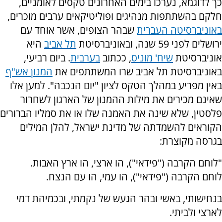
כך לדוגמא, נערכו בימים האחרונים טקסים לאומניים,
חלקם בהשתתפות מנהיגים ופוליטיקאים ערבים מוכרים,
באוניברסיטה העברית
שבהר הצופים, אשר אוחד עם
ירושלים לפני 59 שנה, ובאוניברסיטת
תל אביב
היא
אוניברסיטת
שיח' מוניס
, ככתוב
בערבית
. ביום רביעי,
באוניברסיטת תל אביב שרו המשתתפים את
המנון אש"ף
באין מפריע במהלך הטקס לציון "יום הנכבה". למען אלו
שאינם מכירים את מילות ההמנון של הארגון לשחרור
פלסטין, שלא שינה את האמנה שלו או את סמליו הברורים
הקוראים להשמדתה של מדינת ישראל, להלן המילים
בגרסה מקוצרת:
"לוחם הקרבה ("פידאי"), הו ארצי, הו ארץ האבות.
לוחם הקרבה ("פידאי"), הו עמי, הו עם הנצח.
בנחישותי, באשי ובהר הגעש של נקמתי, ובכמיהת דמי
לארצי ולביתי.