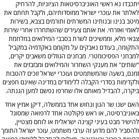
יתכבדו נא ראשי האוניברסיטאות הציוניות, להרחיק
לאלתר את עוכרי ישראל ממוסדותיהם, ולקבל תחתם את
מיטב בנינו ובנותינו המשרתים ותורמים בצבא, בשירות
לאומי ואזרחי. את אותם צעירים שהשתחררו אחרי שירות
צבאי מלא, וממשיכים לשרת בסבבי המילואים במלחמת
התקומה, בעודם נאבקים על מקומם באקדמיה במקביל
למבחני הפסיכומטרי. מבחנים הגוזלים משאבים יקרים,
"שותים" את מענקי השחרור והמילואים ומבזבזים את
זמנם, בשעה שהמשתמטים ועוכרי ישראל זוכים להטבות
ולקדימות בסדרי הקבלה ללימודים במדינה שאינם חפצים
ביקרה, להבדיל מאותם אלו שחרפו נפשם למען הגנתה.
האם ישנו שר הגון ונחוש אחד בממשלה, דיקן אמיץ אחד
באוניברסיטה, או ראש פקולטה אחד לרפואה שמסוגל
להישיר מבט בעיני קצינה ישראלית או לוחם מצטיין,
ולהסביר להם מדוע זה ערבי משתמט, עוכר ישראל התומך