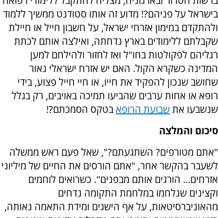
ברשות הטרור ובארגוניה, מצליח להתקבל ללימודי רפואה
בישראל על פניהם?! מדוע זה אותו סטודנט ממשיך ללמוד
ולהתקדם במימון אזרחי ישראל, על חשבון חייל או חיילת
שקבלתם ללימודים בארץ נדחתה, ואילצה אותם לכתת
רגליהם לפקולטות בחו"ל ואז לחזור ולהילחם למען
המדינה כשקרא הקול. האם יש אזרח ישראלי נאור
שחושב שנכון להפקיד את חייו, או חיי חייל פצוע, בידי
רופא או אחות ערבים שהביעו תמיכה באויבים, רק בגלל
שנשבעו את
שבועת הרופא
בטקס הסמכתם?!
סיכום והמלצה
"אתם מטורפים? השתגעתם?", שאל פעם ראש ממשלה
לשעבר בהקשר אחר, "אתם הורסים את החיים של מיליוני
אזרחים... הורגים אותם מבפנים". כשרואים לוחמים
וקצינים שנלחמו במלחמת התקומה נדחים
מהאוניברסיטאות, על אף הישגים ומידת התאמה נאותה,