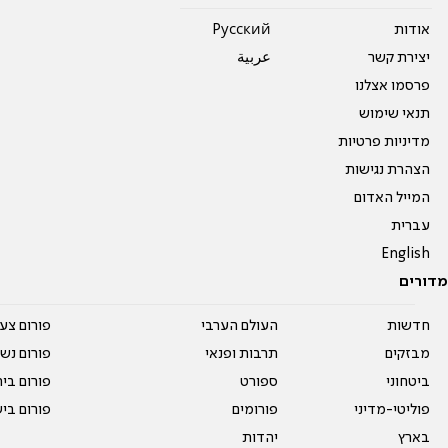
אודות
Pусский
יצירת קשר
عربية
פרסמו אצלנו
תנאי שימוש
מדיניות פרטיות
הצהרת נגישות
המייל האדום
עברית
English
מדורים
חדשות
העולם הערבי
פורום צע
מבזקים
תרבות ופנאי
פורום נשו
ביטחוני
ספורט
פורום בי
פוליטי-מדיני
פורומים
פורום בי
בארץ
יהדות