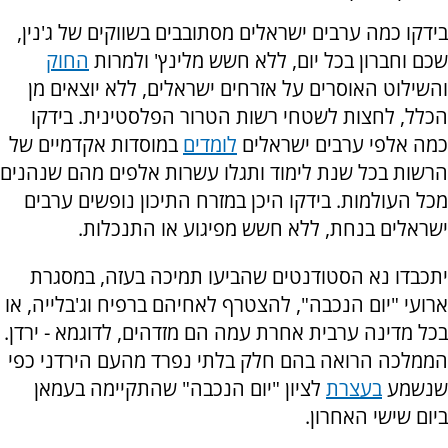
בידקו כמה ערבים ישראלים מסתובבים בשווקים של ג'נין,
שכם וחברון בכל יום, ללא חשש מלינץ' ולמרות
החוק
והשילוט האוסרים על אזרחים ישראלים, ללא יוצאים מן
הכלל, לחצות לשטחי רשות הטרור הפלסטינית. בידקו
כמה אלפי ערבים ישראלים
לומדים
במוסדות אקדמיים של
הרשות בכל שנת לימוד ותגלו עשרות אלפים מהם שנהנים
מכל העולמות. בידקו היכן במזרח התיכון נופשים ערבים
ישראלים בנחת, ללא חשש מפיגוע או התנכלות.
יתכבדו נא הסטודנטים שהביעו תמיכה בעזה, במסגרת
ארועי "יום הנכבה", להצטרף לאחיהם ברפיח וג'בלייה, או
בכל מדינה ערבית אחרת עמה הם מזדהים, לדוגמא - ירדן.
הממלכה הרואה בהם חלק בלתי נפרד מהעם הירדני כפי
שנשמע
בעצרת
לציון "יום הנכבה" שהתקיימה בעמאן
ביום שישי האחרון.