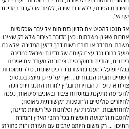
הנאורים והסובלנים לכאורה; לומדים במוסדות הערבים על
חשבונם הפרטי, ללא זכות שיבה, ללמוד או לעבוד במדינת
ישראל.
אל תנסו להסיט את הדיון בזחיחות אל עבר אוכלוסיות
אחרות שאינן משרתות. כאן מדובר בציבור שלא רק שאינו
משרת, מתנדב או תורם בשום דרך למען המדינה, אלא גם
פועל ברובו נגד עצם קיומה של מדינת ישראל כמדינה
ריבונית, יהודית ודמוקרטית. ציבור זה מעודד את אויבינו
בגלוי ופועל למענו במישורם ודרכים שונות, כולל ממוסדות
רשמיים ומבית הנבחרים… ואף על פי כן מיוצג בכנסת;
צולח את ועדת הבחירות ובג"ץ למרות התנגדויות; זוכה
להעדפה מתקנת במוסדות ציבור ובאוניברסיטאות; נענה
לחיזורים פוליטיים ולחנפנות תקשורתית מאוסה;
להתחשבות, העלמות עין וסלחנות של רשויות מדינה;
להטבות ולתנועה חופשית בכל רחבי הארץ והמזרח
התיכון … רק משום היותם ערבים עם תעודת זהות כחולה!