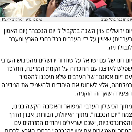
יום הנכבה בתל אביב
צילום: גדעון מרקוביץ'/TPS
יום ירושלים צוין השנה במקביל ל"יום הנכבה" (יום האסון
בערבית) שצויין על ידי הערבים בכל רחבי הארץ ומעבר
לגבולותיה.
יום חגו של עם ישראל על שחרור ירושלים מהכיבוש הערבי
שפלש לארצנו עם ההכרזה על הקמת המדינה, התלכד
עם "יום אסונם" של הערבים שלא תיכננו להפסיד
במלחמה, אלא לשחוט את היהודים ולהשמיד את המדינה
הצעירה שאך זה הוקמה.
מתוך הכישלון הערבי המפואר והאכזבה הקשה בגינו,
צמח "יום הנכבה". מתוך האיוולת, הבורות, אבדן הדרך
והפרוגרסיביות, ישנם ישראלים ויהודים המזדהים עם
המסר ומאפשרים את ציון "הנכבה" ברחבי הארץ. לרבות