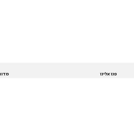
פנו אלינו
מדור
אודות
Pусский
חד
יצירת קשר
عربية
מב
פרסמו אצלנו
בי
תנאי שימוש
פו
מדיניות פרטיות
בא
הצהרת נגישות
בע