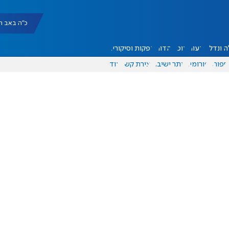
כ"ה באב תשפ"ו |
 ונדל"ן
דעות
אוכל
יהדות
הפקות וסיקורים
ספורט
פורומים
אתר ישיבה
יצירת קשר
עוד