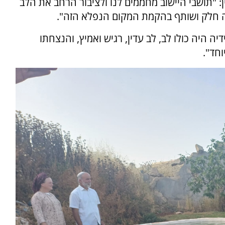
: "תושבי היישוב מחממים לנו ולציבור הרחב את הלב
היה חלק ושותף בהקמת המקום הנפלא הזה".
דיה היה כולו לב, לב עדין, רגיש ואמיץ, והנצחתו
חד".