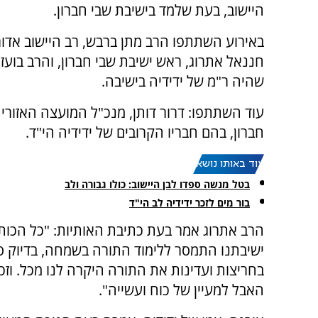
היישוב, בעת שלמד בישיבת שבי חברון.
באירוע השתתפו הרב מתן ברבש, רב היישוב אדור
חננאל אתרוג, ראש ישיבת שבי חברון, והרב בועז
שהיה ר"מ של ידידיה בישיבה.
עוד השתתפו: דרור דותן, מנכ"ל המועצה האזורית
חברון, בהם חבריו הקרובים של ידידיה הי"ד.
עוד באותו נושא:
בטל מנשה ספדו לבן היישוב: כולו גבורה ולב
בור מים לזכר ידידיה לב הי"ד
הרב אתרוג אמר בעת כתיבת האותיות: "כל הכותב
ישיבתנו התמסר ללימוד התורה בשמחה, בדיוק סי
בחריצות ועדינות את התורה היקרה לנו מכל. וזכ
האבל למעיין של כוח ועשייה".