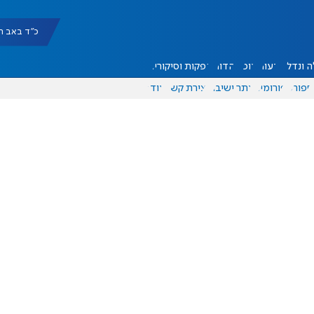
כ"ד באב תשפ"ו |
 ונדל"ן
דעות
אוכל
יהדות
הפקות וסיקורים
ספורט
פורומים
אתר ישיבה
יצירת קשר
עוד