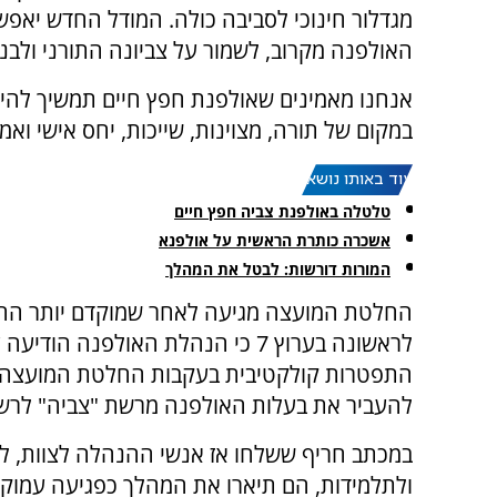
מגדלור חינוכי לסביבה כולה. המודל החדש יאפ
האולפנה מקרוב, לשמור על צביונה התורני ולבנ
אנחנו מאמינים שאולפנת חפץ חיים תמשיך להיו
במקום של תורה, מצוינות, שייכות, יחס אישי ואמ
עוד באותו נושא:
טלטלה באולפנת צביה חפץ חיים
אשכרה כותרת הראשית על אולפנא
המורות דורשות: לבטל את המהלך
החלטת המועצה מגיעה לאחר שמוקדם יותר החו
לראשונה בערוץ 7 כי הנהלת האולפנה הודיעה
התפטרות קולקטיבית בעקבות החלטת המועצה 
להעביר את בעלות האולפנה מרשת "צביה" לרש
במכתב חריף ששלחו אז אנשי ההנהלה לצוות, לה
ולתלמידות, הם תיארו את המהלך כפגיעה עמוקה