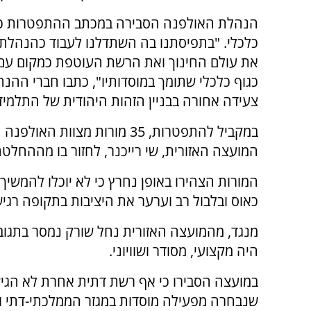
הנהלת האולפנה הסבירה במכתב ההתפטרות כי ה
כלכלי. "בתפיסתנו בה השתדלנו לעבוד כהנהלת 
את עולם החינוך ואת הרשת העוטפת כמקום עם ת
כגוף כלכלי שתומך במוסדותיו", כתבו חברי ההנ
צעידה אחורה בבניין הזהות היהודית של התלמיד
במקביל להתפטרות, 35 מורות מ
המועצה האזורית, שי רייכנר, לחזור בו מההחלט
המורות הצהירו באופן נחרץ כי לא יוכלו להמשי
כאוס ובלבול רב וערער את היציבות בתקופה רג
מנגד, מהמועצה האזורית נחל שורק נמסר בתגובה
היה מקצועי, מסודר ושוויוני.
במועצה הסבירו כי אף רשת דתית אחרת לא הגי
שנבחרה מפעילה מוסדות במגזר הממלכתי-דתי ו