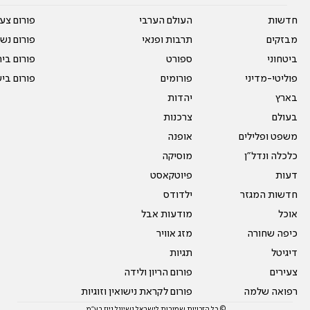
חדשות
העולם הערבי
פורום צע
מבזקים
תרבות ופנאי
פורום נשו
ביטחוני
ספורט
פורום בי
פוליטי-מדיני
פורומים
פורום בי
בארץ
יהדות
בעולם
צרכנות
משפט ופלילים
אופנה
כלכלה ונדל"ן
מוסיקה
דעות
פיוטקאסט
חדשות המגזר
ילדודס
אוכל
מודעות אבל
כיפה שחורה
מזג אוויר
דיגיטל
תגיות
צעירים
פורום הריון ולידה
רפואה שלמה
פורום לקראת נישואין וזוגיות
© כל הזכויות שמורות לישראל נשיונל ניוז בע"מ.