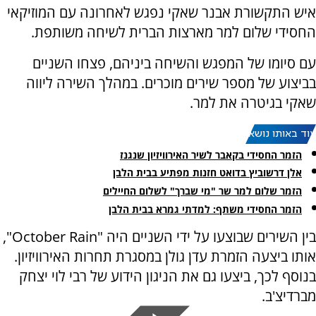
איש התקשורת אבנר שאקי נפגש לאחרונה עם המוזיקאי
החסידי שלום למר מארצות הברית לשיחה משותפת.
עם סיומו של המפגש והשיחה ביניהם, פצחו השניים
בביצוע של מספר שירים מוכרים. במהלך השירה ליווה
שאקי בגיטרה את למר.
עוד באותו נושא:
הזמר החסידי בקאבר לשיר האירוויזיון שנגנז
אלן דרשוביץ בדואט חזנות מפתיע בבית הלבן
הזמר שלום למר שר "מי שברך" לשלום החיילים
הזמר החסידי משתף: למדתי גמרא בבית הלבן
בין השירים שבוצעו על ידי השניים היה "October Rain",
אותו ביצעה הזמרת עדן גולן במסגרת תחרות האירוויזיון.
בנוסף לכך, ביצעו גם את הניגון הידוע של רבי לוי יצחק
מברדיצ'ב.