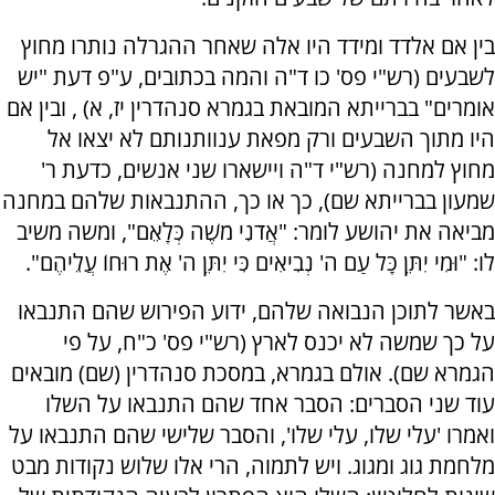
בין אם אלדד ומידד היו אלה שאחר ההגרלה נותרו מחוץ
לשבעים (רש"י פס' כו ד"ה והמה בכתובים, ע"פ דעת "יש
אומרים" בברייתא המובאת בגמרא סנהדרין יז, א) , ובין אם
היו מתוך השבעים ורק מפאת ענוותנותם לא יצאו אל
מחוץ למחנה (רש"י ד"ה ויישארו שני אנשים, כדעת ר'
שמעון בברייתא שם), כך או כך, ההתנבאות שלהם במחנה
מביאה את יהושע לומר: "אֲדֹנִי מֹשֶׁה כְּלָאֵם", ומשה משיב
לו: "וּמִי יִתֵּן כָּל עַם ה' נְבִיאִים כִּי יִתֵּן ה' אֶת רוּחוֹ עֲלֵיהֶם".
באשר לתוכן הנבואה שלהם, ידוע הפירוש שהם התנבאו
על כך שמשה לא יכנס לארץ (רש"י פס' כ"ח, על פי
הגמרא שם). אולם בגמרא, במסכת סנהדרין (שם) מובאים
עוד שני הסברים: הסבר אחד שהם התנבאו על השלו
ואמרו 'עלי שלו, עלי שלו', והסבר שלישי שהם התנבאו על
מלחמת גוג ומגוג. ויש לתמוה, הרי אלו שלוש נקודות מבט