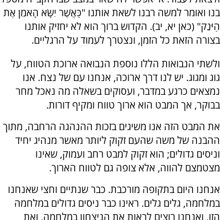
בנו ואומר למשה רבנו לשאת אותנו "כַּאֲשֶׁר יִשָּׂא הָאֹמֵן אֶת
הַיֹּנֵק" (כאן יא, יב). הקדוש ברוך הוא לא יחזיק אותנו
בצורה הזאת כל הזמן, ונצטרך לעמוד על הרגליים.
ולשתי הנבואות הללו נוספת הנבואה ארוכת הטווח, על
גוג ומגוג. יש לנו דרך ארוכה, אנחנו עם של נצח. אנו
נמצאים כרגע במדבר, ועסוקים בשאלה מה נאכל מחר
בבוקר, אך המבט הוא ארוך טווח ומקיף דורות.
את המבט הזה אנו משיגים בזכות ההנהגה הרחבה, מתוך
ההבנה של משה שהעם זקוק ליותר מאשר מנהיג יחיד
וניסים גדולים; הוא זקוק למבט רחב ועמוק, שאינו
מצטמצם להווה, אלא צופה גם לטווח הארוך.
אנחנו היום בתקופה מורכבת. כבר שנתיים וחצי שאנחנו
במלחמה, גלים גלים. ראינו כבר ניסים גדולים במלחמה
הזו, ואנחנו רוצים לראות את הניצחון במלחמה, ואת