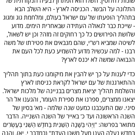
שונות לחלוטין: השלו הוא הפתרון לבעיה הנקודתית של
התלונה על הבשר. הכניסה לארץ - היא השלב הבא
בתהליך הופעתו של עם ישראל בעולם, ומלחמת גוג ומגוג
- שייכת כבר לגאולה העתידה שבאחרית הימים. מדוע
שלושת הפירושים כל כך רחוקים זה מזה? וכן יש לשאול,
לשיטה שמביא רש"י, שהם מנבאים את פטירתו של משה
רבנו - למה עכשיו? מדוע להשמיע כעת לכל העם את
הנבואה שמשה לא יכנס לארץ?
כדי לענות על כך יש להבין את מיקומנו כעת בתוך תהליך
ההתארגנות של עם ישראל לקראת כניסתו לארץ
והשלמת תהליך יציאת מצרים בבניינה של מלכות ישראל.
יצאנו ממצרים, ספרנו את ספירת העומר, והגענו אל הר
סיני. שם התעכבנו כמעט שנה שלמה - מא' בסיון של
השנה הראשונה ועד כ' באייר של השנה השנייה. הדבר
מתואר בפרשה: "וַיְהִי בַּשָּׁנָה הַשֵּׁנִית בַּחֹדֶשׁ הַשֵּׁנִי בְּעֶשְׂרִים
בַּחֹדֶשׁ נַעֲלָה הֶעָנָן מֵעַל מִשְׁכַּן הָעֵדֻת" (במדבר י, יא), והנה