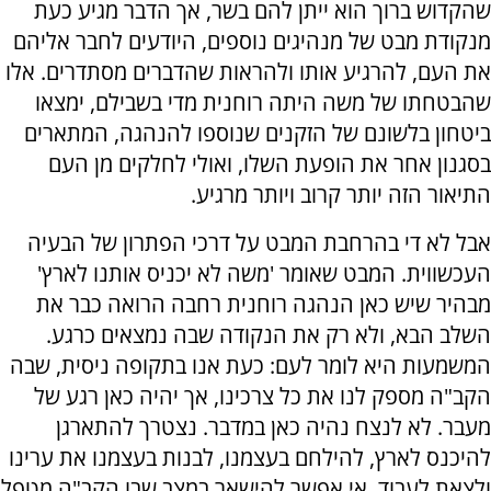
שהקדוש ברוך הוא ייתן להם בשר, אך הדבר מגיע כעת
מנקודת מבט של מנהיגים נוספים, היודעים לחבר אליהם
את העם, להרגיע אותו ולהראות שהדברים מסתדרים. אלו
שהבטחתו של משה היתה רוחנית מדי בשבילם, ימצאו
ביטחון בלשונם של הזקנים שנוספו להנהגה, המתארים
בסגנון אחר את הופעת השלו, ואולי לחלקים מן העם
התיאור הזה יותר קרוב ויותר מרגיע.
אבל לא די בהרחבת המבט על דרכי הפתרון של הבעיה
העכשווית. המבט שאומר 'משה לא יכניס אותנו לארץ'
מבהיר שיש כאן הנהגה רוחנית רחבה הרואה כבר את
השלב הבא, ולא רק את הנקודה שבה נמצאים כרגע.
המשמעות היא לומר לעם: כעת אנו בתקופה ניסית, שבה
הקב"ה מספק לנו את כל צרכינו, אך יהיה כאן רגע של
מעבר. לא לנצח נהיה כאן במדבר. נצטרך להתארגן
להיכנס לארץ, להילחם בעצמנו, לבנות בעצמנו את ערינו
ולצאת לעבוד. אי אפשר להישאר במצב שבו הקב"ה מטפל