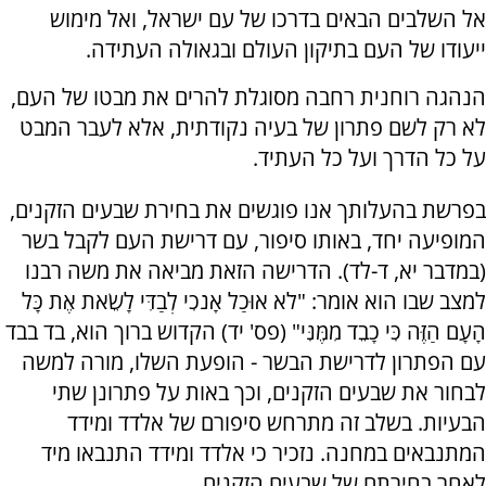
אל השלבים הבאים בדרכו של עם ישראל, ואל מימוש
ייעודו של העם בתיקון העולם ובגאולה העתידה.
הנהגה רוחנית רחבה מסוגלת להרים את מבטו של העם,
לא רק לשם פתרון של בעיה נקודתית, אלא לעבר המבט
על כל הדרך ועל כל העתיד.
בפרשת בהעלותך אנו פוגשים את בחירת שבעים הזקנים,
המופיעה יחד, באותו סיפור, עם דרישת העם לקבל בשר
(במדבר יא, ד-לד). הדרישה הזאת מביאה את משה רבנו
למצב שבו הוא אומר: "לֹא אוּכַל אָנֹכִי לְבַדִּי לָשֵׂאת אֶת כָּל
הָעָם הַזֶּה כִּי כָבֵד מִמֶּנִּי" (פס' יד) הקדוש ברוך הוא, בד בבד
עם הפתרון לדרישת הבשר - הופעת השלו, מורה למשה
לבחור את שבעים הזקנים, וכך באות על פתרונן שתי
הבעיות. בשלב זה מתרחש סיפורם של אלדד ומידד
המתנבאים במחנה. נזכיר כי אלדד ומידד התנבאו מיד
לאחר בחירתם של שבעים הזקנים.