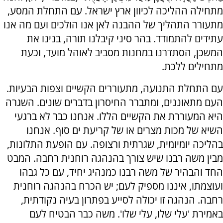
מתחילה ההליכה לכיוון ארץ ישראל. עם התחלת המסע,
מתעורר התהליך של ההבנה לאן אנו הולכים ועם מה אנו
עתידים להתמודד. בהר סיני קיבלנו תורה, בנינו את
המשכן, הסתדרנו במחנות מסביב לאוהל מועד, וכעת
מתחילים ללכת.
עם התחלת התנועה, מתעוררים הקשיים וצפות הבעיות.
העם מתאוננים, ומתברר החיסרון בדברים שונים. השגרה
היא המעוררת את הקשיים הללו. אנחנו כבר לא ברגעי
השיא של מכות מצרים או של קריעת ים סוף. אנחנו
בהליכה יומיומית, שגרתית ורצופה. עם הופעת התלונות,
מבין משה רבנו שיש צורך בהנהגה רוחנית רחבה. המבט
החד והבהיר של משה רבנו כמנהיג יחיד, עם כל גבהו
ועוצמתו, איננו מספיק לעם; יש הכרח בהנהגה רוחנית
רחבה. הנהגה זו יכולה לסייע בפתרון בעיה נקודתית,
באמירת 'עלי שלו, עלי שלו'. משה כבר הבטיח לעם