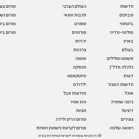
חדשות
העולם הערבי
פורום צע
מבזקים
תרבות ופנאי
פורום נשו
ביטחוני
ספורט
פורום בי
פוליטי-מדיני
פורומים
פורום בי
בארץ
יהדות
בעולם
צרכנות
משפט ופלילים
אופנה
כלכלה ונדל"ן
מוסיקה
דעות
פיוטקאסט
חדשות המגזר
ילדודס
אוכל
מודעות אבל
כיפה שחורה
מזג אוויר
דיגיטל
תגיות
צעירים
פורום הריון ולידה
רפואה שלמה
פורום לקראת נישואין וזוגיות
© כל הזכויות שמורות לישראל נשיונל ניוז בע"מ.