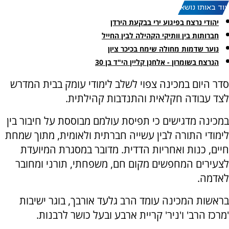
עוד באותו נושא:
יהודי נרצח בפיגוע ירי בבקעת הירדן
חברותות בין וותיקי הקהילה לבין החייל
נוער שדמות מחולה שימח בכיכר ציון
הנרצח בשומרון - אלחנן קליין הי"ד בן 30
סדר היום במכינה צפוי לשלב לימודי עומק בבית המדרש
לצד עבודה חקלאית והתנדבות קהילתית.
במכינה מדגישים כי תפיסת עולמם מבוססת על חיבור בין
לימודי התורה לבין עשייה חברתית ולאומית, מתוך שמחת
חיים, כנות ואחריות הדדית. מדובר במסגרת המיועדת
לצעירים המחפשים מקום חם, משפחתי, תורני ומחובר
לאדמה.
בראשות המכינה עומד הרב גלעד אורבך, בוגר ישיבות
'מרכז הרב' ו'ניר' קריית ארבע ובעל כושר לרבנות.