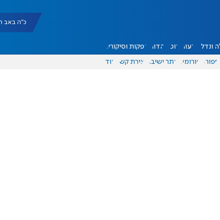
כ"ה באב תשפ"ו |
 ונדל"ן
דעות
אוכל
יהדות
הפקות וסיקורים
ספורט
פורומים
אתר ישיבה
יצירת קשר
עוד