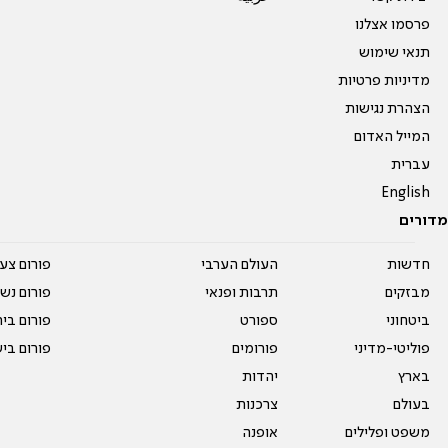
פרסמו אצלנו
תנאי שימוש
מדיניות פרטיות
הצהרת נגישות
המייל האדום
עברית
English
מדורים
חדשות
העולם הערבי
פורום צע
מבזקים
תרבות ופנאי
פורום נשו
ביטחוני
ספורט
פורום בי
פוליטי-מדיני
פורומים
פורום בי
בארץ
יהדות
בעולם
צרכנות
משפט ופלילים
אופנה