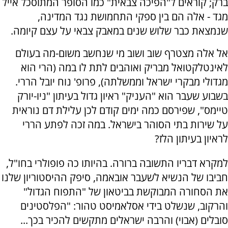
ברק; קוראים ל"הפיכה צבאית" כמו הסופר המתוסכל אייל
מגד - אלה הם בין ספקי התחמושת נגד המדינה,
שנמצאת כבר שלוש שנים במאבק צבאי על עצם קיומה.
אל אלה מצטרף שוב ושוב מי שנחשב משום-מה בעולם
לאינטלקטואל מבריק ואוהבים לתת לו במה (הרי הוא
מגדולי מבקרי ישראל וממשלתה), פרופ' נוח יובל הררי.
בשבוע שעבר הוא "העניק" ראיון גדול בעיתון "ניו-יורק
טיימס", שפירסם כמה ימים קודם לכן עלילת דם נוראית
על שירות בתי הסוהר בישראל. במה זכה לפתע הררי
לראיון בעיתון הלז?
למקרא דבריו התשובה ברורה. בהיותו כה פופולרי בחו"ל,
חביבו של הנשיא לשעבר אובאמה, סיפק ההיסטוריון שלנו
את הסחורה המבוקשת בביטאון של "התפוח הגדול"
והרקוב, שנשלט בידי אסלאמיסט טהור: "הפלסטינים
סובלים (אבוי) והרבה ישראלים מתקשים להכיר בכך...