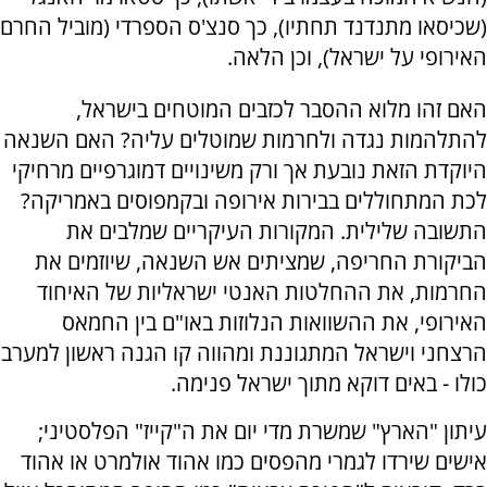
(שכיסאו מתנדנד תחתיו), כך סנצ'ס הספרדי (מוביל החרם
האירופי על ישראל), וכן הלאה.
האם זהו מלוא ההסבר לכזבים המוטחים בישראל,
להתלהמות נגדה ולחרמות שמוטלים עליה? האם השנאה
היוקדת הזאת נובעת אך ורק משינויים דמוגרפיים מרחיקי
לכת המתחוללים בבירות אירופה ובקמפוסים באמריקה?
התשובה שלילית. המקורות העיקריים שמלבים את
הביקורת החריפה, שמציתים אש השנאה, שיוזמים את
החרמות, את ההחלטות האנטי ישראליות של האיחוד
האירופי, את ההשוואות הנלוזות באו"ם בין החמאס
הרצחני וישראל המתגוננת ומהווה קו הגנה ראשון למערב
כולו - באים דוקא מתוך ישראל פנימה.
עיתון "הארץ" שמשרת מדי יום את ה"קייז" הפלסטיני;
אישים שירדו לגמרי מהפסים כמו אהוד אולמרט או אהוד