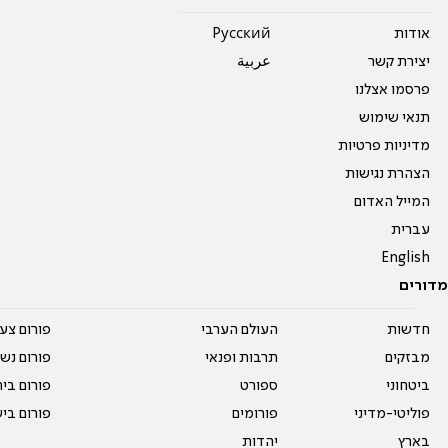
אודות
Pусский
יצירת קשר
عربية
פרסמו אצלנו
תנאי שימוש
מדיניות פרטיות
הצהרת נגישות
המייל האדום
עברית
English
מדורים
חדשות
העולם הערבי
פורום צע
מבזקים
תרבות ופנאי
פורום נשו
ביטחוני
ספורט
פורום בי
פוליטי-מדיני
פורומים
פורום בי
בארץ
יהדות