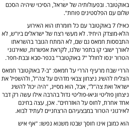
באוקטובר. ובפעולותיה של ישראל, הסיכוי שיהיה הסכם
שלום עם הפלסטינים פוחת".
כאילו 7 באוקטובר עם כל חומרתו הוא האירוע
הלא-מוצדק היחיד. לא מעשי רצח של ישראלים ביו"ש, לא
התבססות חמאס גם שם, לא המתח הגובר בהשראתו
לאורך ישובי קו בתפר שלנו, לקראת אפשרות, שאירגוני
הטרור ינסו לחולל "7 באוקטובר" בכפר-סבא ובבת-חפר.
הררי שבח מרעיף הררי על חמאס: "ב-7 באוקטובר חמאס
הצליח להשיג ניצחון צבאי מדהים על צה"ל, ולהשפיל את
ישראל ואת צה"ל", אבל, הוא מסייג, "היה יכול להשיג
ניצחון פוליטי וגיאו-פוליטי גדול בהרבה אילו עשה רק דבר
אחד אחרת, לחוס על האזרחים". אכן, עצה בחינם
לאירגוני הטרור במבצעיהם הרצחניים לעתיד לבוא.
הוא כמובן אינו חוסך שבטו משנוא נפשו: "אף איש