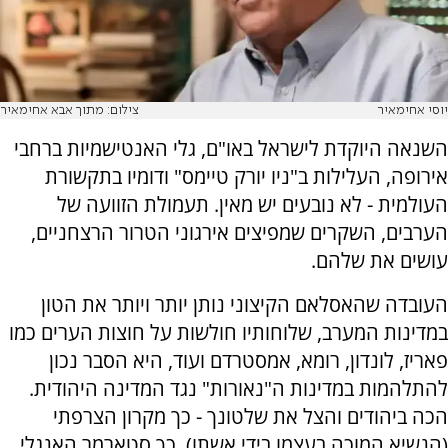
יוסי אחימאיר
צילום: מתוך אבא אחימאיר
השנאה היוקדת לישראל באו"ם, גלי האנטישמיות ברחבי
אירופה, העלילות ב"ניו יורק טיימס" ודומיו בתקשורת
העולמית - לא נובעים יש מאין. תעמולת הזוועה של
הערבים, השקרים שמפיצים אירגוני הטרור הרצחניים,
עושים את שלהם.
העובדה שהאסלאם הקיצוני נותן יותר ויותר את הטון
במדינות המערב, שלוחותיו חולשות על חוצות הערים כמו
פאריז, לונדון, רומא, אמסטרדם ועוד, היא הסבר נכון
להתלהמות במדינות ה"נאורות" נגד המדינה היהודית.
הכה ביהודים והצל את שלטונך - כך מקרון הצרפתי
(הנשיא המוכה בעצמו בידי אשתו), כך סטארמר האנגלי