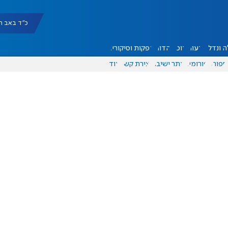
כ"ד באב תשפ"ו |
 ונדל"ן
דעות
אוכל
יהדות
הפקות וסיקורים
ספורט
פורומים
אתר ישיבה
יצירת קשר
עוד