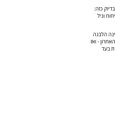
יוק כזה:
וח וניל
ינה הלבנה
חרון - ואז
ת בעד