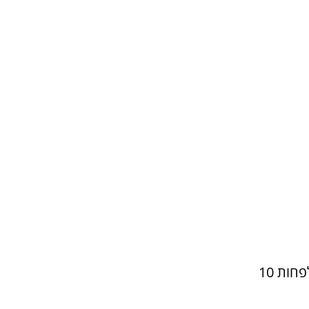
1. משרים את הג'לטין עם המים ומניחים למשך לפחות 10