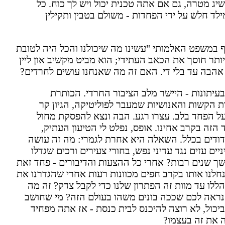
שיג מטרה, גם אם אתה טכנית יכול ויש לך כוח. כל
לד חלש על ידי הפחדות - משולם בטבין ותקילין
במשפט האלמותי "עשינו מה שיכולנו והכל היה לטובת
תר חוסך את הכאב העתידי; הוא מביט מקשיב און ליין
' אהבה עד בלי די. האם זה מה שאנחנו עושים לחרדים?
בעיתונות - היישר מלב הציבור החרדי. הכותרת
 הקשות והאנושיות שמעבר לפוליטיקה, הגיון קר
על הפחד בלב. עצרו רגע. הבה ונצא להפסקת מחול
הזה בקרב אחינו. אופס, נפלט לי הטיעון העתיק,
בן דודים בכלל. השאלה היא אחרת לגמרי: מה זה עושה
ים עזים נגד עדיני נפש, בחורי צעירים ורכים שגדלו
ך שנים רבות? אחרי כל ההצעות והדיבורים - פחד זאת
נו אותו בקרב חפים מכוונות רעות אחרי שהגדרנו את
ללו עד מוות זה הפתרון שלנו כדי לקבל צדק? זה מה
נראה לכם שככה בונים משהו בעולם הזה? מי שחושב
יכול, לא רוצה להיכנס לבית כנסת - אז אתה מפחיד
 את זה בעצמו?