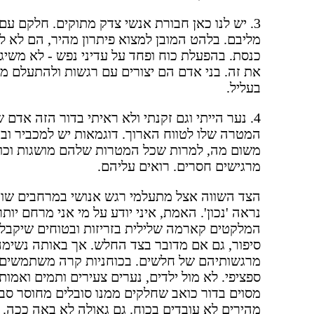
3. יש לנו כאן חבורת אנשי צדק מתוקים. חלקם עם 
מליבם. בלהט המובן למצוא פיתרון מהיר, הם לא
כנסת. בהפעלת כוח ופחד על עדיני נפש - לא משיג
את זה. בני אדם הם יצורים עם רגשות ולהתעלם מה
בעליל.
4. נער הייתי וגם זקנתי ולא ראיתי בדור הזה א
המטרה שלו לטווח הארוך. דוגמאות יש למכביר ובק
משום מה, למרות שכל המטרות שלהם מושגות וכוח 
מרגישים חסרים. רואים עליהם.
הצד השווה אצל מתעלמי רגש אנושי במרחבים שונ
נראה 'נכון'. האמת, איני יודע על מי אני מרחם יו
המלקטים קארמה שלילית בזריזות ובטוחים שיקבלו 
סיפור, גם אם מדובר בצד החלש. אך באותה נשימה
מרגשותיהם של חלשים. בכוחניות קרה משתמשים מול
ספציפי. לא מול ילדים, נערים צעירים ותמים ואמו
מסוים בדור כואב שחלקים ממנו סובלים מחוסר סב
מהירים לא עובדים בכוח. גם גאולה לא באה ככה.