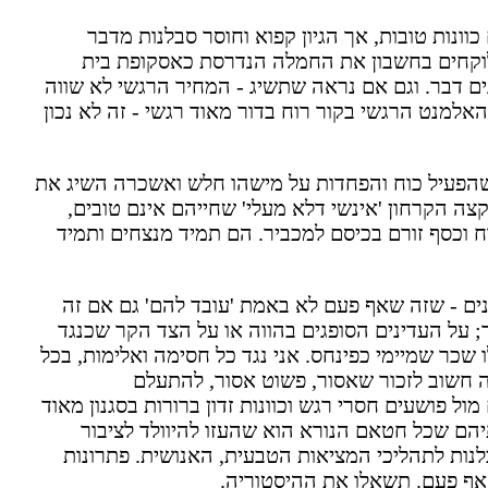
כוונות טובות, אך הגיון קפוא וחוסר סבלנות מדבר
 לוקחים בחשבון את החמלה הנדרסת כאסקופת בית
ים דבר. וגם אם נראה שתשיג - המחיר הרגשי לא שווה
אלמנט הרגשי בקור רוח בדור מאוד רגשי - זה לא נכון
דם שהפעיל כוח והפחדות על מישהו חלש ואשכרה השיג את
צה הקרחון 'אינשי דלא מעלי' שחייהם אינם טובים,
וכסף זורם בכיסם למכביר. הם תמיד מנצחים ותמיד
ים - שזה שאף פעם לא באמת 'עובד להם' גם אם זה
תר; על העדינים הסופגים בהווה או על הצד הקר שכנגד
שכר שמיימי כפינחס. אני נגד כל חסימה ואלימות, בכל
 חשוב לזכור שאסור, פשוט אסור, להתעלם
 פושעים חסרי רגש וכוונות זדון ברורות בסגנון מאוד
תיהם שכל חטאם הנורא הוא שהעזו להיוולד לציבור
לנות לתהליכי המציאות הטבעית, האנושית. פתרונות
 אף פעם. תשאלו את ההיסטוריה.