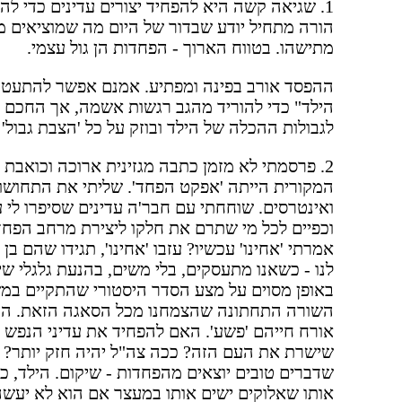
1. שגיאה קשה היא להפחיד יצורים עדינים כדי לה
הורה מתחיל יודע שבדור של היום מה שמוציאים מי
מתישהו. בטווח הארוך - הפחדות הן גול עצמי.
ההפסד אורב בפינה ומפתיע. אמנם אפשר להתעטף 
הילד" כדי להוריד מהגב רגשות אשמה, אך החכם יו
לגבולות ההכלה של הילד ובוזק על כל 'הצבת גבול
2. פרסמתי לא מזמן כתבה מגזינית ארוכה וכואבת 
המקורית הייתה 'אפקט הפחד'. שליתי את התחושות
ואינטרסים. שוחחתי עם חבר'ה עדינים שסיפרו לי 
וכפיים לכל מי שתרם את חלקו ליצירת מרחב הפחד 
אמרתי 'אחינו' עכשיו? עזבו 'אחינו', תגידו שהם 
לנו - כשאנו מתעסקים, בלי משים, בהנעת גלגלי שיני
באופן מסוים על מצע הסדר היסטורי שהתקיים במש
השורה התחתונה שהצמחנו מכל הסאגה הזאת. הנחל
אורח חייהם 'פשע'. האם להפחיד את עדיני הנפש ה
שישרת את העם הזה? ככה צה"ל יהיה חזק יותר? 
שדברים טובים יוצאים מהפחדות - שיקום. הילד, כב
אותו שאלוקים ישים אותו במעצר אם הוא לא יעשה