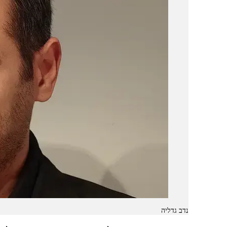
נדב גדליה