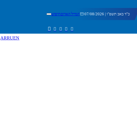
כ"ד באב תשפ"ו | 07/08/2026
המייל האדום
חיפוש
AR
RU
EN