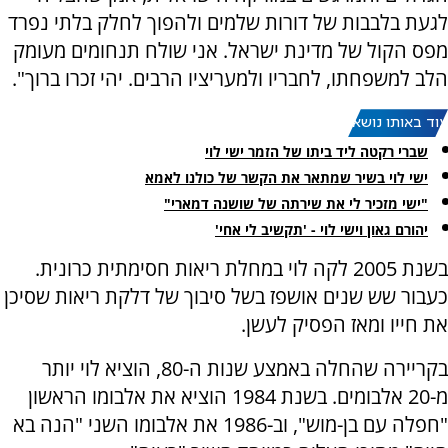
לגעת בלבבות של דורות שלמים ולהפוך לחלק בלתי נפרד
מפס הקול של מדינת ישראל. אני שולח תנחומים מעומק
הלב למשפחתו, לחבריו ולמעריציו הרבים. יהי זכרו ברוך".
עוד באותו נושא:
שברי רקטה ליד ביתו של הזמר ישי לוי
ישי לוי בשיר שמתאר את הקשר של כולנו לאמא
"ישי מזכיר לי את שירתה של שושנה דמארי"
יהורם גאון וישי לוי - 'תקשיב לי אחי'
בשנת 2005 לקה לוי במחלת ריאות חסימתית כרונית.
כעבור שש שנים אושפז בשל סיבוך של דלקת ריאות שסיכן
את חייו ומאז הפסיק לעשן.
בקריירה שהחלה באמצע שנות ה-80, הוציא לוי יותר
מ-20 אלבומים. בשנת 1984 הוציא את אלבומו הראשון
"חפלה עם בן-מוש", וב-1986 את אלבומו השני "הנה בא