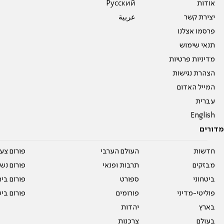
אודות
Pусский
יצירת קשר
عربية
פרסמו אצלנו
תנאי שימוש
מדיניות פרטיות
הצהרת נגישות
המייל האדום
עברית
English
מדורים
חדשות
העולם הערבי
פורום צע
מבזקים
תרבות ופנאי
פורום נשו
ביטחוני
ספורט
פורום בי
פוליטי-מדיני
פורומים
פורום בי
בארץ
יהדות
בעולם
צרכנות