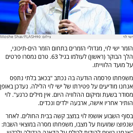
ישי לוי
צילום: Moshe Shai/FLASH90
הזמר ישי לוי, מגדולי הזמרים בתחום הזמר הים-תיכוני,
הלך הבוקר (ראשון) לעולמו בגיל 63. טרם נמסרו פרטים
על מועד הלווייתו.
משפחתו פרסמה הודעה בה נכתב "בכאב בלתי נתפס
אנחנו מודיעים על פטירתו של ישי לוי הלילה. נעדכן באופן
מסודר בשעת ומיקום ההלוויה היום. אין מילים כרגע". לוי
הותיר אחריו אישה, ארבעה ילדים ונכדים.
בסוף השבוע אושפז לוי במצב קשה בבית החולים. לאחר
שנפוצו שמועות על מצבו, משפחתו מסרה במוצאי השבת:
"אנחנו רוצים להודות לכולם על הדאגה הגדולה ולבקש