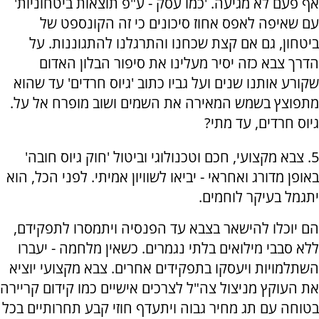
אף פעם לא מגיעה. 'כמו עסק - ע"פ תוצאות ביטחוניות'
עם שאיפה לאפס אחוז סיכונים כי זה הקונספט של
ביטחון, גם אם קצת שכחנו והתרגלנו להתגוננות. על
הדרך צבא כזה יסיר מעלינו את סיפור הבלון האדום
שקורע אותנו שנים ועל גביו כתוב 'גיוס חרדים' עד שהוא
מתפוצץ בשמש המאירה את השמים ושוב מופרח אל על.
גיוס חרדים, עד מתי?
5. צבא מקצועי, חכם וטכנולוגי וביטול 'חוק גיוס חובה'
באופן מדורג ואחראי - יביאו לשוויון אמיתי. לפני הכל, הוא
יתגמל בעיקר לוחמים.
הם יוכלו להישאר בצבא עד הפנסיה ויתמסרו לתפקידם,
ללא סבבי מילואים בלתי נגמרים. כשאין מלחמה - יעברו
השתלמויות ויעסקו בתפקידים אחרים. צבא מקצועי יוציא
את העוקץ מניצול צה"ל לצרכים אישיים כמו קידום קריירה
בטוחה עם תג מחיר גבוה ויתעדף חוזי קבע תחרותיים בכל