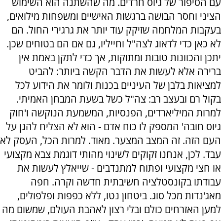
עם הסיפור של גיוס חרדים. מה שהשתנה הוא השימוש
הציני וחסר הבושה ברגשות האישיים ומשפחות מילואים,
בעקבות המלחמה שזיקק עוד יותר את גרגירי החול. הם
לא כאן כדי לדאוג לצה"ל וחייליו, גם אם הם בטוחים שכן.
יתכן והכוונות טובות ומתוקות, אך כדי לתקן באמת אין
ברירה אלא לעשות את הדבר הקשה ביותר: להביט
למציאות בלבן של העיניים בכנות ולומר את הידוע לכל
בקול רם ובעצב רב: צה"ל כשל בשעת המבחן האמיתי.
למרות המיליארדים, הפנסיות, המשמעת הנוקשה ו'חוק
גיוס חובה' המספק לו כוח אדם - הוא לא הצליח להגן על
העם הזה. זה המצב המצער. מאוד. למרות הכל, העסק לא
עבד. לכן, אנחנו זקוקים לשינוי מהותי דוגמת צבא מקצועי
או חצי מקצועי ופתוח למתנדבים - שייאלץ לעשות את
עבודתו בקונסטלציה חשיבתית חדשה וקרה. חפה
מאג'נדות מכל סוג. ביטחון נטו, ללא כפפות ופלפולים,
למען האזרחים כולם ובלי רצון לאהבת העולם, שמשום מה