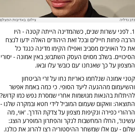
נדב גדליה
צילום: באדיבות המצלם
1. לפני עשרות שנים, כשהמדינה הייתה קטנה - היו
הרבה פחות חיילים ובכל זאת היהודים האלה ידעו לנצח
את כל האויבים מסביב ואפילו הקימו מדינה כנגד כל
הסיכויים. בשלב מסוים העסק השתבש; באין אמונה - יסורי
המצפון על כך שאנחנו 'עם כובש' עלו ובאו.
קטני אמונה שנלחמו כאריות נחו על זרי הביטחון
והשיעמום מההגעה ליעד הסופי. כי כמה באמת אפשר
להיתלות בהנאות מגושמות אחרי שמסרת נפש כמו קדוש?
התוצאה: וואקום שעמום המוביל לידי חטא ובמקרה שלנו -
הרהורי כפירה ונקיפות מצפון על צדקת הדרך. 'אוי, מה
עשינו!', החלו המחשבות לנקר והפתרון המופרע הוצג:
שלום - עם אלו שמשחר ההיסטוריה רצו להרוג את כולנו.