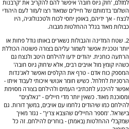
למזלם, 'חוק גיוס חובה' איפשר להם להקריב את 'קרבנות
השלום' בדמותם של חיילים שמאוד רצו לעזור לעם היהודי
לנצח - אך ידיהם, באופן יחסי לכוח ולטכנולוגיה, היו
כבולות מאוד בגלל ההחלטות מגבוה.
2. שטח המדינה והגבולות נשארים באותו גודל פחות או
יותר וטכנית אפשר לשמור עליהם בצורה פשוטה הכוללת
הרתעה כוחנית. יהודים ידעו להילחם היטב ולנצח גם
כשהיו קומץ מול אויבים רבים, אלא ש'חוק גיוס חובה'
המספק כוח אדם - טרף את הקלפים ואפשר לאג'נדות
הרסניות לחלחל. כשיש חומר אנושי איכותי לעבוד איתו -
אפשר להיכנע לתכתיבי העמים ולהילחם בצורה מסוימת
ומסוכנת מאוד. כשאין יותר מדי חיילים - "נאלצים"
להילחם כמו שיהודים נלחמו עם אויבים, במשך דורות. גם
בישראל. 'מספר החיילים שהצבא צריך' - נגזר מאיך
שמקבלי ההחלטות (באמת) - בוחרים להילחם. זה כל