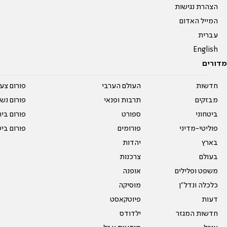
הצהרת נגישות
המייל האדום
עברית
English
מדורים
חדשות
העולם הערבי
פורום צע
מבזקים
תרבות ופנאי
פורום נשו
ביטחוני
ספורט
פורום בי
פוליטי-מדיני
פורומים
פורום בי
בארץ
יהדות
בעולם
צרכנות
משפט ופלילים
אופנה
כלכלה ונדל"ן
מוסיקה
דעות
פיוטקאסט
חדשות המגזר
ילדודס