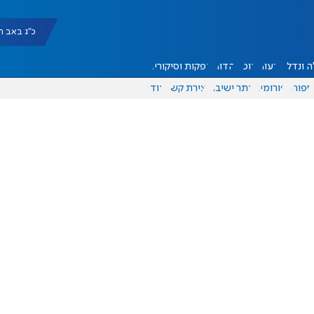
כ"ג באב תשפ"ו |
 ונדל"ן
דעות
אוכל
יהדות
הפקות וסיקורים
ספורט
פורומים
אתר ישיבה
יצירת קשר
עוד