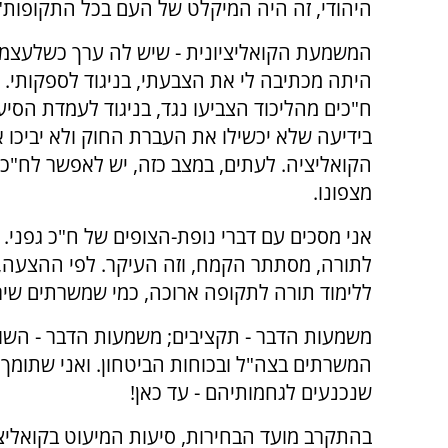
היהודי, זה היה המיקלט של העם בכל התקופות"
המשמעת הקואליציונית - שיש לה ערך כשלעצמו -
היתה מכתיבה לי את הצבעתי, בניגוד לספקותי. ע
ח"כים מהליכוד הצביעו נגד, בניגוד לעמדת הסיעה
בידיעה שלא יכשילו את העברת החוק ולא יביכו 
הקואליציה. לעתים, במצב כזה, יש לאפשר לח"כ 
מצפונו.
אני מסכים עם דברי נופת-הצופים של ח"כ גפני.
לתורה, מסתתר הקמח, וזה העיקר. לפי ההצעה,
ללימוד תורה לתקופה ארוכה, כמי שמשרתים שירו
משמעות הדבר - תקציבים; משמעות הדבר - השווא
המשרתים בצה"ל ובכוחות הביטחון. ואני שתומך ב
שנכנעים לגחמותיהם - עד כאן!
בהתקרב מועד הבחירות, סיעות המיעוט בקואליצי