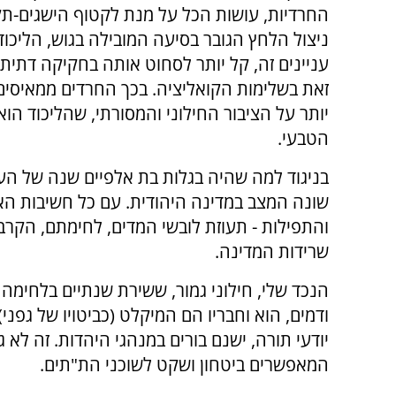
החרדיות, עושות הכל על מנת לקטוף הישגים-תק
ניצול הלחץ הגובר בסיעה המובילה בגוש, הליכוד
עניינים זה, קל יותר לסחוט אותה בחקיקה דתית,
זאת בשלימות הקואליציה. בכך החרדים ממאיסים
יותר על הציבור החילוני והמסורתי, שהליכוד הוא 
הטבעי.
בניגוד למה שהיה בגלות בת אלפיים שנה של העם
שונה המצב במדינה היהודית. עם כל חשיבות הא
שרידות המדינה.
הנכד שלי, חילוני גמור, ששירת שנתיים בלחימה 
ודמים, הוא וחבריו הם המיקלט (כביטויו של גפני)
יודעי תורה, ישנם בורים במנהגי היהדות. זה ל
המאפשרים ביטחון ושקט לשוכני הת"תים.