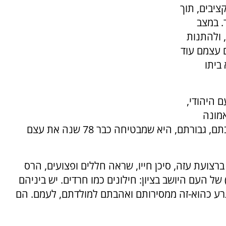
ציבים, תוך
. במצב
 ולהתנות
 עצמם עוד
ביתו
 היהודי,
מונה
והתפילות - תעוזת לובשי המדים, לחימתם, הקרבתם, גבורתם, היא שמבטיחה כבר 78 שנה את עצם
ברצועת עזה, סיכן חייו, שראה חללים ופצועים, הרס
 של העם היושב בציון: חילונים כמו חרדים. יש ביניהם
א גרע כהוא-זה ממסירותם ואהבתם למולדתם, לעמם. הם