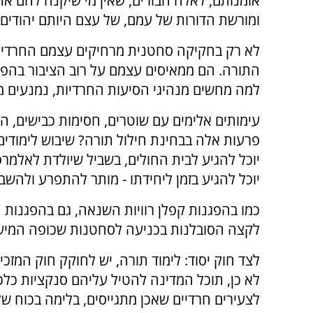
אומנותם, לאלה הבורים, שאין מי שיקנה להם א
ומורשת הדורות של עמם, של עצם היותם יהודים.
לא רק בחקיקה סחטנית מרחיקים עצמם החרדים
התורה. הם ממאיסים עצמם על רוב הציבור בהפגנ
למה מחשים מנהיגי הסיעות החרדיות, נמנעים מ
עימותים אלימים עם שוטרים, חסימות כבישים, ה
פרעות אלה בבחינת חילול תורה? שיבוש לימודי
יוכל להגיע לבית החולים, בשביל שיולדת לאלמרפ
יוכל להגיע בזמן ליחידתו - מותר להתפרע ולהשב
כמו בהפגנות קפלן רוויות השנאה, גם בהפגנות 
לקצה הסובלנות בכניעה לסחטנות שכופה המיעוט
לצד חוק יסוד: לימוד תורה, יש לחוקק חוק המזכ
לא כן, תוכל המדינה להטיל עליהם סנקציות כלכ
לצעירים חרדיים שאכן מתגייסים, בלימה בכוח של