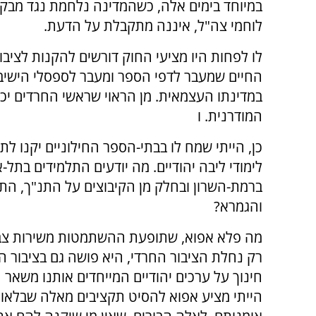
במיוחד בימים אלה, כשהמדינה נלחמת נגד מבקש
לוחמי צה"ל, איננה מתקבלת על הדעת.
לו לפחות היו מציעי החוק דורשים להקנות לציבור
החיים שמעבר לדפי הספר ומעבר לספסלי הישיבה. 
במדינתו העצמאית. מן הראוי שראשי החרדים יכ
המודרנית. ו
כן, הייתי שמח לו בבתי-הספר החילוניים יקנו לת
לימודי ליבה יהודיים. מה יודעים התלמידים בתל-א
ברמת-השרון ובחלק מן הקיבוצים על התנ"ך, הת
והגמרא?
מה פלא אפוא, שתופעת ההשתמטות משירות צבא
רק נחלת הציבור החרדי, היא פושה גם בציבור החי
חינוך על ערכים יהודיים המייחדים אותנו משאר 
הייתי מציע אפוא להסיט תקציבים מאלה שבלאו