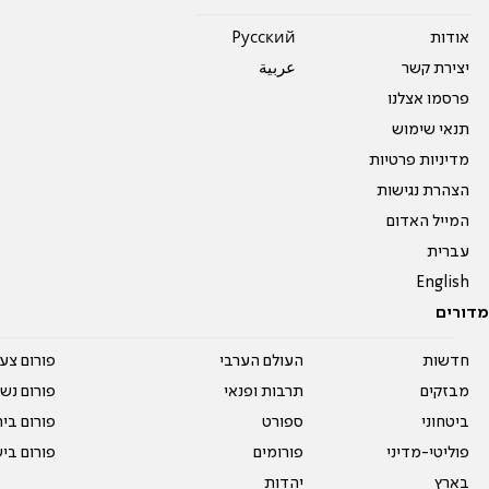
אודות
Pусский
יצירת קשר
عربية
פרסמו אצלנו
תנאי שימוש
מדיניות פרטיות
הצהרת נגישות
המייל האדום
עברית
English
מדורים
חדשות
העולם הערבי
פורום צע
מבזקים
תרבות ופנאי
פורום נשו
ביטחוני
ספורט
פורום בי
פוליטי-מדיני
פורומים
פורום בי
בארץ
יהדות