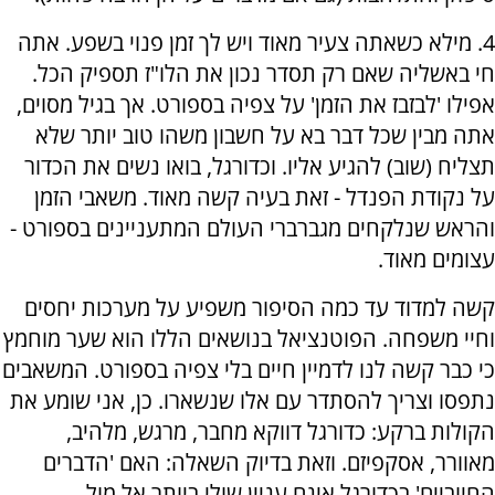
4. מילא כשאתה צעיר מאוד ויש לך זמן פנוי בשפע. אתה
חי באשליה שאם רק תסדר נכון את הלו"ז תספיק הכל.
אפילו 'לבזבז את הזמן' על צפיה בספורט. אך בגיל מסוים,
אתה מבין שכל דבר בא על חשבון משהו טוב יותר שלא
תצליח (שוב) להגיע אליו. וכדורגל, בואו נשים את הכדור
על נקודת הפנדל - זאת בעיה קשה מאוד. משאבי הזמן
והראש שנלקחים מגברברי העולם המתעניינים בספורט -
עצומים מאוד.
קשה למדוד עד כמה הסיפור משפיע על מערכות יחסים
וחיי משפחה. הפוטנציאל בנושאים הללו הוא שער מוחמץ
כי כבר קשה לנו לדמיין חיים בלי צפיה בספורט. המשאבים
נתפסו וצריך להסתדר עם אלו שנשארו. כן, אני שומע את
הקולות ברקע: כדורגל דווקא מחבר, מרגש, מלהיב,
מאוורר, אסקפיזם. וזאת בדיוק השאלה: האם 'הדברים
החיוביים' בכדורגל אינם עניין שולי ביותר אל מול