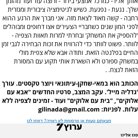
אותך אליו - כמו כל אמצעי בידור - ורוצה עוד ועוד מהזמן
שלך. נגעת - נפגעת. כשיש לגיטימציה ציבורית ומגזרית
רחבה - קשה מאוד לצאת מזה. אני מברך את הרגע ההוא
לפני המון שנים כשחבריי הצעירים אצו דחופים ומבוהלים
'להספיק את המשחק' ובחרתי למרות תאוות הצפיה -
לוותר. פשוט לוותר כדי להרוויח את זכות הבחירה לגבי זמן
החיים בפלנטה הזאת. ותודה אבא שלא צפית מולי
במשחק ספורט ולא השארת אותי תקוע עם המסורת
הזאת לנצח. .
הכותב הוא במאי-שחקן-עיתונאי ויוצר טקסטים. עורך
'גדליה מייל'. עקב המצב, סרטיו החדשים "אבא עם
אלוקים", "בית עם אלוקים" ועוד - זמינים לצפיה ללא
עלות. לפניות: gilinada@gmail.com
מצאתם טעות או פרסומת לא ראויה? דווחו לנו
פנו אלינו