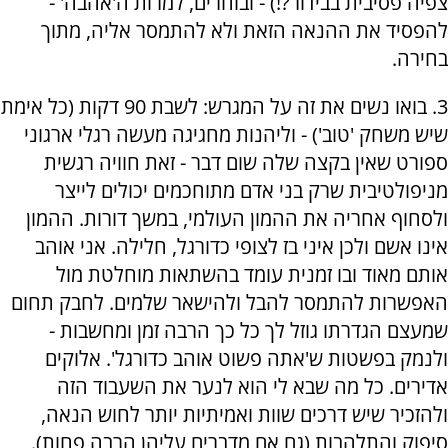
צפיה פסיבית בבידור?!) - ובוחרים, למרות ה'אהבה' -
להפסיד את ההנאה הזאת ולא להתמסר אליה, מתוך
בחירה.
3. בואו נשים את זה על המגרש: לשבת 90 דקות (כל אימת
שיש משחק 'טוב') - וליהנות מחגיגה מעשה רגלי ארגוני
ספורט שאין בקצה שלה שום דבר - זאת חוויה רגשית
מניפולטיבית שרק בני אדם מתוחכמים יכולים לייצר
ולסחוף אחריה את ההמון העולמי, במשך דורות. ההמון
אינו אשם ולכן איני בז לצופי כדורגל, חלילה. אני אוהב
אותם מאוד ובו זמנית עומד בהשתאות מוחלטת מול
האפשרות להתמסר להבל ולהישאר שלמים. לחבק תחום
שמעצם הגדרתו גוזל לך כל כך הרבה זמן ומחשבות -
ולנמק בפשטות ש'אתה פשוט אוהב כדורגל'. אלוקים
אדירים. כל מה שבא לי הוא לנער את השעבוד הזה
ולהזכיר שיש דרכים שוות ואמיתיות יותר לחוש הנאה,
סיפוק והתלהבות (גם אם מדברים עליהן הרבה פחות).