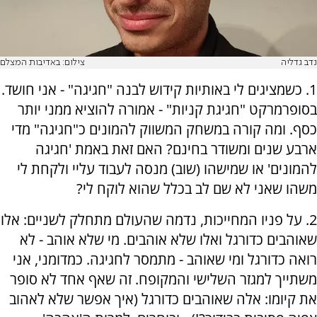
נדב גדליה
צילום: באדיבות המצלם
1. כשמציגים לי באותיות קידוש לבנה "חגיגה" - אני חושד.
בסופרמרקט "חגיגת קניות" - אמורה להוציא ממני יותר
כסף. ומה קורה במשחק המשווק להמונים כ"חגיגה" מדי
ארבע שנים ומשודר בחינם? האם זאת באמת 'חגיגה
להמונים' או שמישהו (שוב) מנסה לעבוד עליי ולקחת לי
משהו שאני לא שם לב בכלל שהוא לוקח לי?
2. על פניו המחייכות, נדמה שהעולם מתחלק לשניים: אלו
שאוהבים כדורגל ואלו שלא אוהבים. מי שלא אוהב - לא
רואה כדורגל ומי שאוהב - מתמסר לחגיגה. כמדומני, אני
משתייך למגזר השלישי והמקופח. זה שאף אחד לא סופר
את קיומו: אלה שאוהבים כדורגל (איך אפשר שלא לאהוב