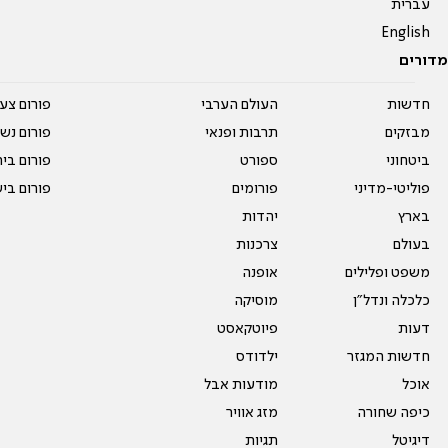
עברית
English
מדורים
חדשות
העולם הערבי
פורום צע
מבזקים
תרבות ופנאי
פורום נשו
ביטחוני
ספורט
פורום בי
פוליטי-מדיני
פורומים
פורום בי
בארץ
יהדות
בעולם
צרכנות
משפט ופלילים
אופנה
כלכלה ונדל"ן
מוסיקה
דעות
פיוטקאסט
חדשות המגזר
ילדודס
אוכל
מודעות אבל
כיפה שחורה
מזג אוויר
דיגיטל
תגיות