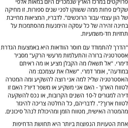
פרויקטים במרכז הארץ שנמכרים היום במאות אלפי
שקלים פחות ממה ששווקו לפני שנים ספורות. זו מחיקה
של הון עצמי עבור הרוכשים". לדבריו, המציאות מחייבת
בחינה זהירה של כל עסקה והימנעות מהסתמכות על
תחזיות חד-משמעיות.
"הדרך להתמודד עם חוסר הוודאות היא באמצעות הגדרת
אסטרטגיה ברורה והתעלמות מרעשי הרקע" מסביר
דימרי. "אל תשאלו מה הקבלן מציע או מה ראיתם
במודעה", אומר דמרי. "שאלו את עצמכם: מה
האסטרטגיה שלי? למה אני רוצה להשקיע ומה המטרה
לטווח הארוך - האם אני משקיע או משפר דיור? האם זו
דירה למגורים ל-10 השנים הקרובות, או נכס להשקעה
לטווח ארוך?". לדבריהם, כל החלטה צריכה להיגזר
מהמטרה האישית, מטווח הזמן ומהיכולת לנהל סיכונים.
אחת הטעויות הנפוצות ביותר היא תחושת הדחיפות