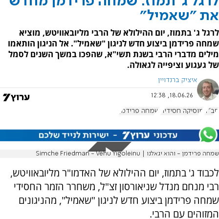
לרגל ג' תמוז: שמחה פרידמן מחדש
את "שאמיל"
לרגל ג' בתמוז, יום ההילולא של הרבי מליובאוויטש, מוציא
שמחה פרידמן ביצוע חדש לניגון "שאמיל". אל הניגון הותאמו
מילים מדברי הרבי בשנת תשי"א, שהפכו במשך השנים לסמל
של געגוע וציפייה לגאולה.
איציק ברנדויין
18.06.26, 12:38
חב"ד
מוסיקה חסידית
שמחה פרידמן
שמחה פרידמן - והוא יגאלנו | Simche Friedman - Vehu Yigoleinu
לכבוד ג' בתמוז, יום ההילולא של האדמו"ר מליובאוויטש,
רבי מנחם מנדל שניאורסון זצ"ל, משחרר הזמר החסידי
שמחה פרידמן ביצוע חדש לניגון "שאמיל", מהניגונים
המזוהים עם הרבי.