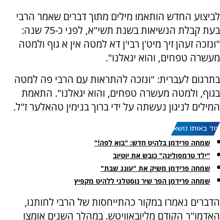
לביצוע החדש הותאמו מילים מתוך דברים שאמר הרבי
בעת קבלת הנשיאות בשנת תשי"א, לפני כ-75 שנה:
"ונזכה זעהן זיך מיט'ן רבי'ן דא למטה אין א גוף ולמטה
מעשרה טפחים, והוא יגאלנו".
בתרגום לעברית: "ונזכה להתראות עם הרבי פה למטה
בגוף, ולמטה מעשרה טפחים, והוא יגאלנו". התאמת
המילים לניגון נעשתה על ידי ברוך בנימין טהאלער ז"ל.
עוד באותו נושא:
שמחה פרידמן בלהיט חדש: "בוא לפה!"
"ילד טרמפולינה" כובש את יוטיוב
שמחה פרידמן משיק את "עונג שבת"
שמחה פרידמן הפך שיר נוסטלגי ללהיט מקפיץ
הדברים נאמרו במקור כהתייחסות של הרבי לחותנו,
האדמו"ר הקודם מליובאוויטש. במהלך השנים אומצו