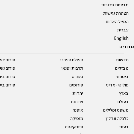
מדיניות פרטיות
הצהרת נגישות
המייל האדום
עברית
English
מדורים
חדשות
העולם הערבי
פורום צע
מבזקים
תרבות ופנאי
פורום נשו
ביטחוני
ספורט
פורום בי
פוליטי-מדיני
פורומים
פורום בי
בארץ
יהדות
בעולם
צרכנות
משפט ופלילים
אופנה
כלכלה ונדל"ן
מוסיקה
דעות
פיוטקאסט