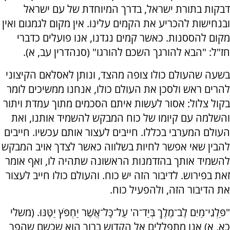
דבקות בתורת ישראל, בדרך המיוחדת של עם ישראל
ובנחישות להכריע את הקמים עלינו. אין מקום לגמגום ואין
מקום להססנות. כאשר קמים נגדנו, אנו פועלים כדברי
חז"ל: "הבא להורגך השכם להורגו" (סנהדרין עב, א).
בשעה שהעולם כולו צופה מהצד, ונותן לאסלאם הקיצוני
להרים ראש ולסכן את העולם כולו, אנחנו ממשיכים לומר
בקול צלול: אסור לעשות איתם הסכמים מתוך עמדת ויתור
והשלמה עם קיומו של כוח המבקש להשמיד אותנו, ואת
העולם המערבי בכללו. חייבים לעצור אותם עכשיו. חייבים
להבין שאי אפשר לחיות בשלווה כאשר לצדך אויב המבקש
להשמיד אותך בהזדמנות הראשונה שתהיה לו, ואף אומר
זאת בפירוש. לדיבור הזה יש כוח. והעולם כולו חייב לעצור
את הדיבור הזה, ולהפעיל כוח.
"פַּלְגֵי־מַיִם לֶב־מֶלֶךְ בְּיַד־ה' עַל־כָּל־אֲשֶׁר יַחְפֹּץ יַטֶּנּוּ. (משלי
כא, א) אנו מתפללים אל הקדוש ברוך הוא שכשם שהפך