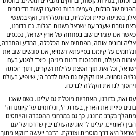
בהסתה, בגזירות קשות, ובחוקים מגבילים ומפלים. בהסתר
הפנים של הגלות, פעמים רבות נפגענו קשות מדיבורים
אלו, בפגיעה פיזית וכלכלית, בהתעללויות, ואף במעשי
רצח וטבח שעבר עם ישראל בשנות הגלות. גם בדורנו,
כאשר אנו עומדים שוב בפתחה של ארץ ישראל, נכנסים
אליה ובונים אותה, מפתחים את הכלכלה, המדע והחברה,
ונלחמים על קיומנו בסייעתא דשמיא, אנו פוגשים שוב את
אומות העולם, מתכנסות ודנות ביניהן, כיצד לפגוע בעם
ישראל, וכל זאת תוך הפצת עלילות ושקרים, ותוך הסתה
גלויה וסמויה. אנו זקוקים גם היום לדבר ה', שיופיע בעולם
ויהפוך לנו את הקללה לברכה.
עם זאת, בדורנו, האחריות מוטלת גם עלינו. כשם שאנו
בונים פיזית את הארץ, בעזרת ה', ונלחמים על קיומנו וה'
מתהלך בקרב מחננו, כך גם במרחבי ההסברה והייחסים
הבין לאומיים, עלינו לדאוג שהעולם יבין שדרכו של עם
ישראל היא דרך מוסרית וצודקת. הדבר ייעשה דווקא מתוך