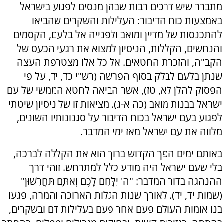
מתברר שיש דרכים רבות שבהן מנסים לפגוע בישראל
באמצעות כוח הדיבור: העלילות והשקרים שהביאו
להתכנסות של מדיין ומואב ולפנייה אל בלעם, הקסמים
והנחשים, הקללות, הניסיון למצוא את רגעי הכעס של
הקב"ה, והזכרת החטאים. אל כל אלו מצטרפת העצה
שנתן בלעם לבלק בסוף הפרשה (רש"י כד, יד, על פי
הפסוק להלן לא, טז), אשר הביאה לחטא הממשי של עם
ישראל בבנות מואב (כה א-ג). מציאות זו של ניסיון שיטתי
לפגוע בעם ישראל בכוח הדיבור על סגנונותיו השונים,
מלווה את עם ישראל מאז ימי המדבר.
באותם ימים הפך הקדוש ברוך הוא את הקללה לברכה,
בלי שעם ישראל היה מודע כלל למתרחש. זוהי דרך
ההנהגה בדור המדבר: "ה' יִלָּחֵם לָכֶם וְאַתֶּם תַּחֲרִשׁוּן"
(שמות יד, יד). לאורך שנות הגלות הארוכה והמרה, פגעו
בנו אומות העולם פעם אחר פעם בעלילות דם ובשקרים,