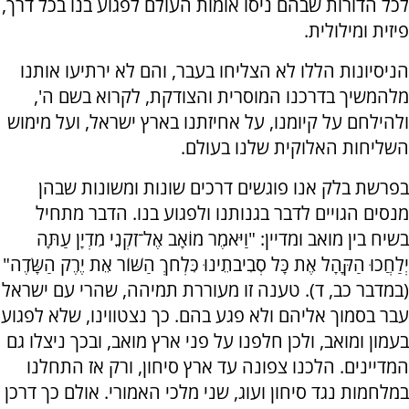
לכל הדורות שבהם ניסו אומות העולם לפגוע בנו בכל דרך,
פיזית ומילולית.
הניסיונות הללו לא הצליחו בעבר, והם לא ירתיעו אותנו
מלהמשיך בדרכנו המוסרית והצודקת, לקרוא בשם ה',
ולהילחם על קיומנו, על אחיזתנו בארץ ישראל, ועל מימוש
השליחות האלוקית שלנו בעולם.
בפרשת בלק אנו פוגשים דרכים שונות ומשונות שבהן
מנסים הגויים לדבר בגנותנו ולפגוע בנו. הדבר מתחיל
בשיח בין מואב ומדיין: "וַיֹּאמֶר מוֹאָב אֶל־זִקְנֵי מִדְיָן עַתָּה
יְלַחֲכוּ הַקָּהָל אֶת כָּל סְבִיבֹתֵינוּ כִּלְחֹךְ הַשּׁוֹר אֵת יֶרֶק הַשָּׂדֶה"
(במדבר כב, ד). טענה זו מעוררת תמיהה, שהרי עם ישראל
עבר בסמוך אליהם ולא פגע בהם. כך נצטווינו, שלא לפגוע
בעמון ומואב, ולכן חלפנו על פני ארץ מואב, ובכך ניצלו גם
המדיינים. הלכנו צפונה עד ארץ סיחון, ורק אז התחלנו
במלחמות נגד סיחון ועוג, שני מלכי האמורי. אולם כך דרכן