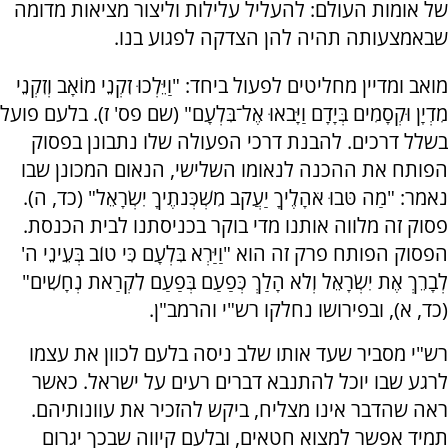
של אומות העולם: להעליל עלילות וליצור מציאות מדומה
שבאמצעותה תהיה להן הצדקה לפגוע בנו.
מואב ומדיין מחליטים לפעול ביחד: "וַיֵּלְכוּ זִקְנֵי מוֹאָב וְזִקְנֵי
מִדְיָן וּקְסָמִים בְּיָדָם וַיָּבֹאוּ אֶל־בִּלְעָם" (שם פס' ז). בלעם פועל
בשלל דרכים. להבנת דרכי הפעולה שלו נתבונן בפסוק
הפותח את ההכנה לנאומו השלישי, הנאום המכונן שבו
נאמר: "מַה טֹּבוּ אֹהָלֶיךָ יַעֲקֹב מִשְׁכְּנֹתֶיךָ יִשְׂרָאֵל" (כד, ה).
פסוק זה מלווה אותנו מדי בוקר בכניסתנו לבית הכנסת.
הפסוק הפותח פרק זה הוא "וַיַּרְא בִּלְעָם כִּי טוֹב בְּעֵינֵי ה'
לְבָרֵךְ אֶת יִשְׂרָאֵל וְלֹא הָלַךְ כְּפַעַם בְּפַעַם לִקְרַאת נְחָשִׁים"
(כד, א), ובפירושו נחלקו רש"י והרמב"ן.
רש"י מסביר שעד אותו שלב ניסה בלעם לכוון את עצמו
לרגע שבו יוכל להתנבא דברים רעים על ישראל. כאשר
ראה שהדבר אינו מצליח, ביקש להזכיר את עוונותיהם.
תמיד אפשר למצוא חטאים, ובלעם קיווה שבכך יגרום