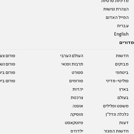
מדיניות פרטיות
הצהרת נגישות
המייל האדום
עברית
English
מדורים
חדשות
העולם הערבי
פורום צע
מבזקים
תרבות ופנאי
פורום נשו
ביטחוני
ספורט
פורום בי
פוליטי-מדיני
פורומים
פורום בי
בארץ
יהדות
בעולם
צרכנות
משפט ופלילים
אופנה
כלכלה ונדל"ן
מוסיקה
דעות
פיוטקאסט
חדשות המגזר
ילדודס