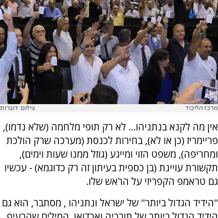
מרכז הליכוד
צילום: דוברות
אין מה לקנא בנתניהו... לא רק תופי מלחמה (שלא נדמו),
פריימריז (כן או לא), בחירות לכנסת (מערכה שרק הולכת
ומחריפה), משפט הזוי ומייגע (גוזל ממנו שעות וימים),
תקשורת עויינת (בן כספית בעיתון זה רק כדוגמא) - עכשיו
גם טראמפ הקפריזי על הראש שלו.
"הידיד הגדול ביותר" של ישראל ונתניהו , מסתבר, הוא גם
הידיד הגדול ביותר של תורכיה וארדואן. המילים שהרעיף