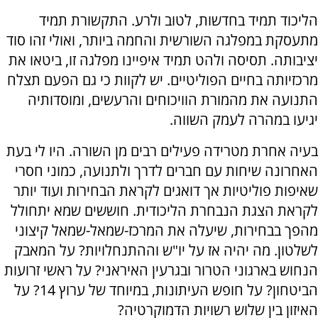
הליכוד תמיד בחדשות, לטוב ולרע. התקשורת תמיד
מתעסקת במפלגה השורשית והחמה ביותר, ואולי זהו סוד
יציבותה. תסיסה ולהט תמיד איפיינו מפלגה זו, ביטאו את
מרכזיותה בחיים הפוליטיים. יש לקוות כי גם הפעם תצלח
התנועה את מהמורת הוויכוחים והרעשים, ומוסדותיה
יגיעו במהרה לעמק השווה.
בעיה אחרת מטרידה פעילים רבים מן השורה. היו לי בעת
האחרונה שיחות עם חברים לדרך ולתנועה, כמוני חסרי
שאיפות פוליטיות אך דואגים לקראת הבחירות ועוד יותר
לקראת הצגת הנבחרת הליכודית. חוששים שמא יתחולל
מהפך בבחירות, שיעלה את המרכז-שמאל-שמאל קיצוני
לשלטון. מה יהיה אז על יו"ש וההתנחלויות? על המאבק
הנחוש בארגוני הטרור ובגרעין האיראני? על ראשי זרועות
הביטחון? על חופש העיתונות, במיוחד של ערוץ 14? על
האיזון בין שלוש רשויות הדמוקרטיה?