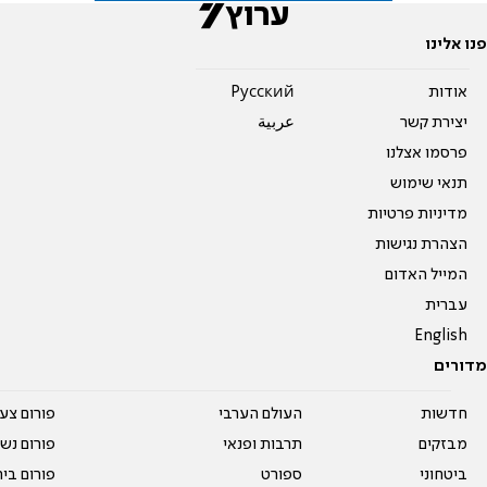
פנו אלינו
אודות
Pусский
יצירת קשר
عربية
פרסמו אצלנו
תנאי שימוש
מדיניות פרטיות
הצהרת נגישות
המייל האדום
עברית
English
מדורים
חדשות
העולם הערבי
פורום צע
מבזקים
תרבות ופנאי
פורום נשו
ביטחוני
ספורט
פורום בי