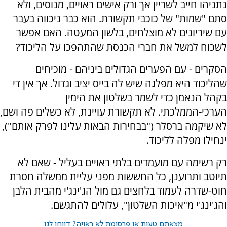
נתניהו חייב לשריין אך ורק אישים ראויים, מנוסים, ולא
סתם "שמות" של כוכבי תקשורת. הוא כבר ניכווה בעבר
עם שיריונים לא מוצלחים, בלשון המעטה. האם אפשר
לשכוח למשל את חברי הכנסת שהתהפכו על הליכוד?
הסקרים - עם הפערים הגדולים ביניהם - מוכיחים
שהליכוד היא מפלגה שיש לה בייס יציב וגדול. אך אין די
בקהל הנאמן כדי לשמר בשלטון את הימין
הערכי-הממלכתי. לא תקשורת עויינת, לא כשלים פה ושם,
לא שיקמה ברסלר ("בבחירות הבאות עלינו לפרק אותם"),
ינחילו מפלה לליכוד.
רק רשימה עם מועמדים בלתי ראויים בעליל - שאם לא
תיוטב ותרוענן, כל החששות מפני עליית ממשלה חסרת
חוט-שדרה לעמוד בלחצים גם מול הג'ינג'י מהבית הלבן
והג'ינג'י מ"איכות השלטון", עלולים להתגשם.
מצאתם טעות או פרסומת לא ראויה? דווחו לנו