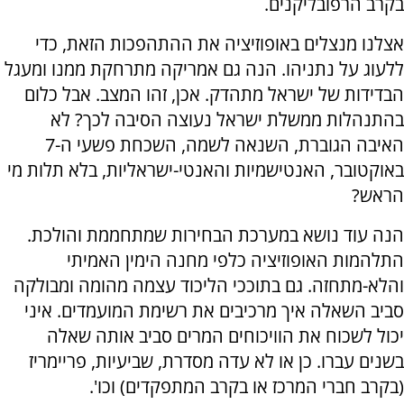
בקרב הרפובליקנים.
אצלנו מנצלים באופוזיציה את ההתהפכות הזאת, כדי
ללעוג על נתניהו. הנה גם אמריקה מתרחקת ממנו ומעגל
הבדידות של ישראל מתהדק. אכן, זהו המצב. אבל כלום
בהתנהלות ממשלת ישראל נעוצה הסיבה לכך? לא
האיבה הגוברת, השנאה לשמה, השכחת פשעי ה-7
באוקטובר, האנטישמיות והאנטי-ישראליות, בלא תלות מי
הראש?
הנה עוד נושא במערכת הבחירות שמתחממת והולכת.
התלהמות האופוזיציה כלפי מחנה הימין האמיתי
והלא-מתחזה. גם בתוככי הליכוד עצמה מהומה ומבולקה
סביב השאלה איך מרכיבים את רשימת המועמדים. איני
יכול לשכוח את הוויכוחים המרים סביב אותה שאלה
בשנים עברו. כן או לא עדה מסדרת, שביעיות, פריימריז
(בקרב חברי המרכז או בקרב המתפקדים) וכו'.