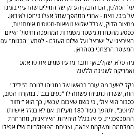
על הסולטן, הם הדבק-העתק של המילים שהרעיף בזמנו
על ביבי. וזאת - אחרי המהפך שחל אצלו ביחסו לאיראן.
ממצור הדוק, שכלל שלוש נושאות-מטוסים אימתניות,
כפסע מהכחדת משטר משמרות המהפכה וחיסול האיום
האיראני על ישראל ועל שלום העולם - לפתע "הבנות" עם
המשטר הרצחני בטהראן.
מה פלא, שקליבאף וחבר מרעיו שמים את טראמפ
ואמריקה לשנינה וללעג?
נקל לשער מה עובר בראשו של נתניהו לנוכח ה"ידיד"
הזה, ששרה נתניהו עשתה לו "נעים בגב". במקרה הטוב,
כסבור הוא אולי, כי כשם שאכזבו עכשיו, כך הוא "יחזור
למוטב", יתהפך בעוד 180 מעלות, אם לא בגלל אישיותו
ההפכפכנית, כי אז בגלל היהירות האיראנית, מחרחרת
המלחמה ומשקמת צבאה, וצניחת הפופולריות שלו אפילו