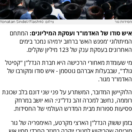
חסידות גור
צילום: Yonatan Sindel/Flash90
איש סודו של האדמו"ר ועסקת המיליונים:
המתחם
המיתולוגי 'מפגש האש' ברחוב ירמיהו נמכר בימים
האחרונים בעסקת ענק של 123 מיליון שקלים.
מי שעומדת מאחורי הרכישה היא חברת הנדל"ן "קפיטל
גולד", שבבעלות אברהם גוטסמן - איש סודו ומקורבו של
האדמו"ר מגור.
הלוקיישן המדובר, המשתרע על פני שני דונם בלב שכונת
רוממה, נחשב למכרה זהב נדל"ני: הוא יושב במרחק
פסיעות ספורות מבית המדרש העולמי של החסידות.
בזמן ששוק הנדל"ן הארצי מקרטע, האימפריה של גור
מוכיחה שהביקוש למגורי יוקרה במגזר החרדי חסין אש.