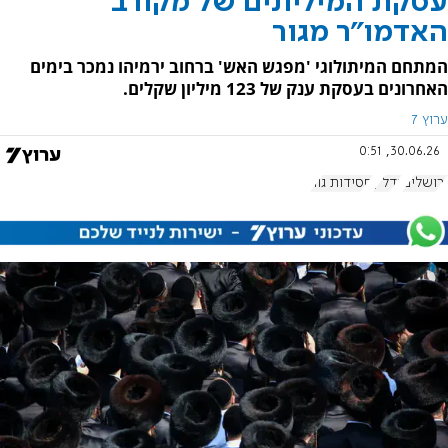
עסקת המיליונים של מקורב
האדמו"ר מגור
המתחם המיתולוגי 'מפגש האש' ברחוב ירמיהו נמכר בימים
האחרונים בעסקת ענק של 123 מיליון שקלים.
ערוץ 7
30.06.26, 0:51
ירושלים
נדל"ן
חסידות גור