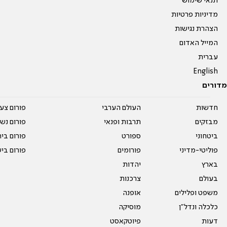
תנאי שימוש
מדיניות פרטיות
הצהרת נגישות
המייל האדום
עברית
English
מדורים
חדשות
העולם הערבי
פורום צע
מבזקים
תרבות ופנאי
פורום נשו
ביטחוני
ספורט
פורום בי
פוליטי-מדיני
פורומים
פורום בי
בארץ
יהדות
בעולם
צרכנות
משפט ופלילים
אופנה
כלכלה ונדל"ן
מוסיקה
דעות
פיוטקאסט