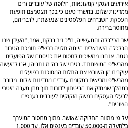
אירועים ועסקי קמעונאות, חלופה של עובדים זרים
ממדינות שלום. במשרד טענו כי בכך תצטמצם תופעת
העסקת השב"חים הפלסטינים שנעשתה, לדבריהם,
מחוסר ברירה.
שר הכלכלה והתעשייה, ח"כ ניר ברקת, אמר, "העידן שבו
הכלכלה הישראלית הייתה תלויה ברש"פ תומכת הטרור
נגמר. אנחנו ממשיכים לחסום את כניסתם של הפועלים
מהרש"פ המושחתת. בגיבוי של רה"מ נתניהו, אנו למעשה
עוקרים מן השורש את התלות המסוכנת בפועלים
מהרש"פ ומביאים במקומם עובדים ממדינות שלום. מדובר
במהלך שמחזק את הביטחון לדורות תוך מתן מענה מיטבי
לבעלי העסקים במשק הזקוקים לעובדים בענפים
השונים".
על פי מתווה החלוקה שאושר, מתוך מחסור המוערך
בלמעלה מ-50,000 עובדים בענפים אלו, עד 1,000