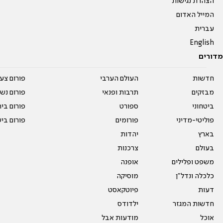
הצהרת נגישות
המייל האדום
עברית
English
מדורים
חדשות
העולם הערבי
פורום צע
מבזקים
תרבות ופנאי
פורום נשו
ביטחוני
ספורט
פורום בי
פוליטי-מדיני
פורומים
פורום בי
בארץ
יהדות
בעולם
צרכנות
משפט ופלילים
אופנה
כלכלה ונדל"ן
מוסיקה
דעות
פיוטקאסט
חדשות המגזר
ילדודס
אוכל
מודעות אבל