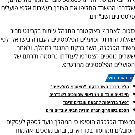
שלדברי המשרד החליפו את הצורך בעשרות אלפי פועלים
פלסטינים ושב"חים.
כזכור, לאחר 7 באוקטובר התנהל עימות בקבינט סביב
שאלת החזרת הפועלים הפלסטינים לעבודה בישראל. לפי
משרד הכלכלה, השר ברקת התנגד למהלך, ולאחר
ששרים נוספים הצטרפו לעמדתו נחסמה חזרתם של
הפועלים הפלסטינים מהרש"פ.
עוד באותו נושא:
הליכוד נגד השר ברקת: "מצטרף למלעיזים"
מייבאים עובדים ממלאווי שהופכים לשב"חים
"פעל בדחיפות להבאת עובדים זרים"
הסכם בשומרון: חברה הודית תביא עובדים זרים
במשרד הכלכלה הוסיפו כי המהלך נועד לספק לעסקים
הסובלים ממחסור בכוח אדם, ובהם מוסכים, אולמות