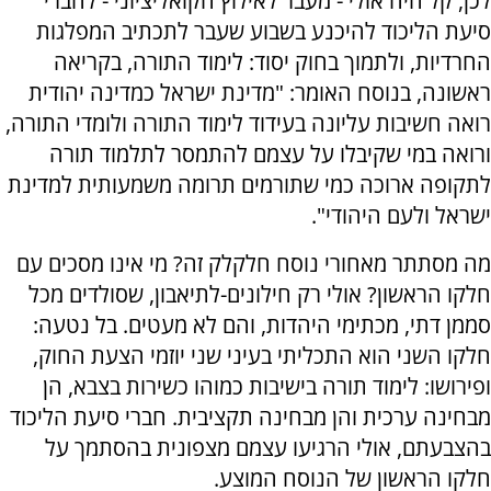
לכן, קל היה אולי - מעבר לאילוץ הקואליציוני - לחברי
סיעת הליכוד להיכנע בשבוע שעבר לתכתיב המפלגות
החרדיות, ולתמוך בחוק יסוד: לימוד התורה, בקריאה
ראשונה, בנוסח האומר: "מדינת ישראל כמדינה יהודית
רואה חשיבות עליונה בעידוד לימוד התורה ולומדי התורה,
ורואה במי שקיבלו על עצמם להתמסר לתלמוד תורה
לתקופה ארוכה כמי שתורמים תרומה משמעותית למדינת
ישראל ולעם היהודי".
מה מסתתר מאחורי נוסח חלקלק זה? מי אינו מסכים עם
חלקו הראשון? אולי רק חילונים-לתיאבון, שסולדים מכל
סממן דתי, מכתימי היהדות, והם לא מעטים. בל נטעה:
חלקו השני הוא התכליתי בעיני שני יוזמי הצעת החוק,
ופירושו: לימוד תורה בישיבות כמוהו כשירות בצבא, הן
מבחינה ערכית והן מבחינה תקציבית. חברי סיעת הליכוד
בהצבעתם, אולי הרגיעו עצמם מצפונית בהסתמך על
חלקו הראשון של הנוסח המוצע.