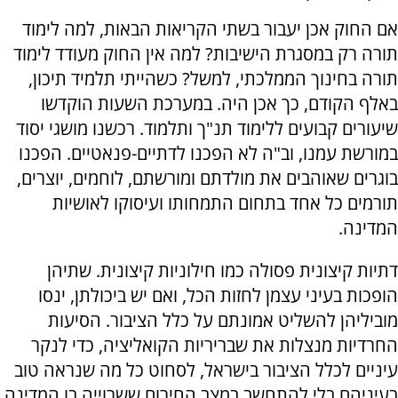
אם החוק אכן יעבור בשתי הקריאות הבאות, למה לימוד
תורה רק במסגרת הישיבות? למה אין החוק מעודד לימוד
תורה בחינוך הממלכתי, למשל? כשהייתי תלמיד תיכון,
באלף הקודם, כך אכן היה. במערכת השעות הוקדשו
שיעורים קבועים ללימוד תנ"ך ותלמוד. רכשנו מושגי יסוד
במורשת עמנו, וב"ה לא הפכנו לדתיים-פנאטיים. הפכנו
בוגרים שאוהבים את מולדתם ומורשתם, לוחמים, יוצרים,
תורמים כל אחד בתחום התמחותו ועיסוקו לאושיות
המדינה.
דתיות קיצונית פסולה כמו חילוניות קיצונית. שתיהן
הופכות בעיני עצמן לחזות הכל, ואם יש ביכולתן, ינסו
מוביליהן להשליט אמונתם על כלל הציבור. הסיעות
החרדיות מנצלות את שבריריות הקואליציה, כדי לנקר
עיניים לכלל הציבור בישראל, לסחוט כל מה שנראה טוב
בעיניהם בלי להתחשב במצב החירום ששרוייה בו המדינה.