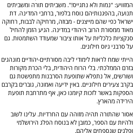
המזוויע: "נמות ולא נתגייס!". משביתים תורה ומשביתים
תנועה, בהפגנותיהם נוסח בלפור, ברחבי המדינה. דת
ישראל כפי שהם מייצגים - מבוזה, מרחיקה לבבות, רחוקה
מאוד ממסורת הרוב היהודי במדינה. הגיע הזמן להחיל
סנקציות כלכליות על אותו ציבור שמעודד השתמטות. גם
על סרבני גיוס חילונים.
הייתי שמח לראות לימודי ליבה מסורתיים-יהודיים מונהגים
בזרם הממלכתי. בלי הרוח היהודית, בלי הכרת מקורות
ושורשים, אל נתפלא שתופעת הסרבנות מתפשטת גם
בקרב צעירים חילוניים. באין ידיעה ואמונה, גוברים בקרבם
הספקות באשר לזכות קיומנו כאן, אף מתרחבת תופעת
הירידה מהארץ.
אסור שהתורה תהיה מזוהה עם החרדיות. עלינו לשוב
ולהיות עם הספר, כמובן לא בנוסח הפלג הירושלמי
ופלגים שנספחים אליהם.