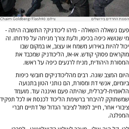
הפגנת החרדים בירושלים
צילום: Chaim Goldberg/Flash90
פעם נשאלה השאלה - מיהו ליכודניק? התשובה היתה -
מי שנושא כיפה בכיסו, ולעת צורך מניחה על פדחתו. זה
יכול להיות באירוע משמח או עצוב, או במקום שבו
מוקראים פסוקי קודש. או-אז, הליכודניק שמכבד את
המסורת היהודית, מניח לרגעים כיפה על ראשו.
היום המצב שונה. רבים מהליכודניקים חובשי כיפות
ביומיום, אנשי דת ומסורת, הם נותני הטון בתנועה
הלאומית-ליברלית, שהיתה פעם ואיננה עוד. מועמד
שמשתוקק להיבחר ברשימת הליכוד לכנסת או לכל תפקיד
ציבורי אחר, חייב לפזול לציבור הגדול של דתיים חברי
המפלגה.