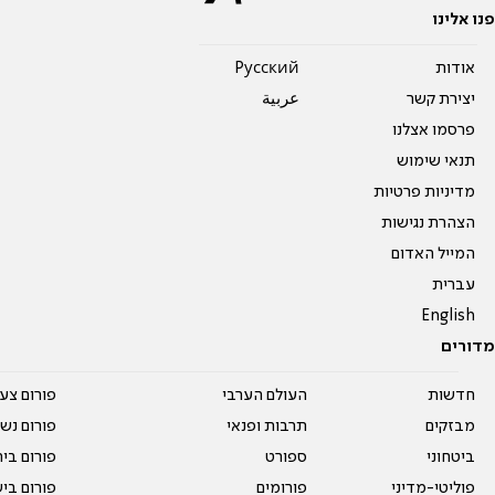
פנו אלינו
אודות
Pусский
יצירת קשר
عربية
פרסמו אצלנו
תנאי שימוש
מדיניות פרטיות
הצהרת נגישות
המייל האדום
עברית
English
מדורים
חדשות
העולם הערבי
פורום צע
מבזקים
תרבות ופנאי
פורום נשו
ביטחוני
ספורט
פורום בי
פוליטי-מדיני
פורומים
פורום בי