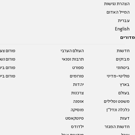
הצהרת נגישות
המייל האדום
עברית
English
מדורים
חדשות
העולם הערבי
פורום צע
מבזקים
תרבות ופנאי
פורום נשו
ביטחוני
ספורט
פורום בי
פוליטי-מדיני
פורומים
פורום בי
בארץ
יהדות
בעולם
צרכנות
משפט ופלילים
אופנה
כלכלה ונדל"ן
מוסיקה
דעות
פיוטקאסט
חדשות המגזר
ילדודס