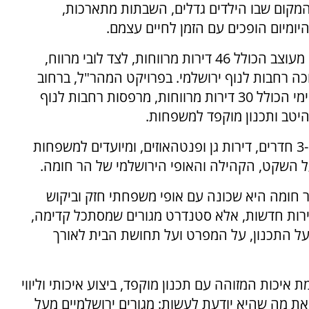
מקום שבו הילדים גדלים, השבתות מתארכות,
ומיום הופכים עם הזמן לחיים עצמם.
בפרויקט בבא סאלי מציעה בית ירושלמי BY בניין מעוצב הכולל 46 דירות מרווחות, לצד לובי מרווח,
כה רחבות לנוף ירושלמי. בפרויקט המהר"ל, ברחוב
שקט וציורי בלב השכונה, מוקם בניין בוטיק אינטימי הכולל 30 דירות מרווחות, מרפסות רחבות לנוף
היטב ותכנון מוקפד למשפחות.
שני הפרויקטים מציעים תמהיל מגוון של דירות 3-6 חדרים, דירות גן ופנטהאוזים, ומיועדים למשפחות
ל השקט, הקהילה והאופי הירושלמי של הר חומה.
 חומה היא שכונה עם אופי משפחתי חזק וביקוש
 אליה לא רק דירות חדשות, אלא סטנדרט מגורים שמסתכל קדימה,
על התכנון, על המפרט ועל תחושת הבית לאורך
 איכות המזוהה עם תכנון מוקפד, ביצוע איכותי וליווי
BY מביאה להר חומה את מה שהיא יודעת לעשות: מגורים ירושלמיים מעל