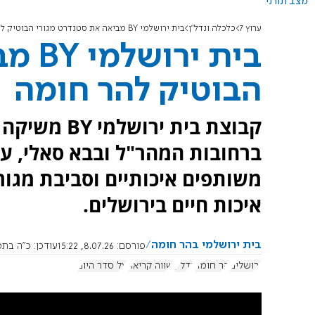
מצב תורני
ערוץ 7
כלכלה ונדל"ן
בית ירושלמי BY מביאה את סטנדרט מגורי הבוטיק להר חומה
בית 
הבוטיק להר חומה
ברחובות המהר"ל ובבא סאלי, עם 
משותפים איכותיים וסביבת מג
איכות חיים בירושלים.
בית ירושלמי בהר חומה
פורסם:
8.07.26, 15:22
עודכן:
כ"ה בתמוז תשפ"ו
ירושלים
הר חומה
נדל"ן
שווה קריאה
על סדר היום