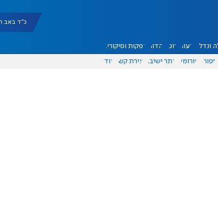
כ"ד באב תשפ"ו |
 ונדל"ן
דעות
אוכל
יהדות
הפקות וסיקורים
ספורט
פורומים
אתר ישיבה
יצירת קשר
עוד