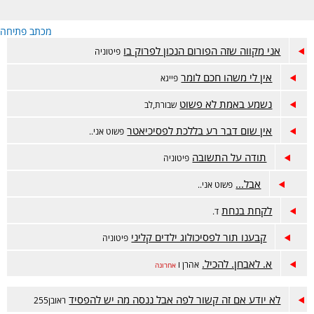
מכתב פתיחה
אני מקווה שזה הפורום הנכון לפרוק בו
פיטוניה
אין לי משהו חכם לומר
פייגא
נשמע באמת לא פשוט
שבורת,לב
אין שום דבר רע בללכת לפסיכיאטר
פשוט אני..
תודה על התשובה
פיטוניה
אבל...
פשוט אני..
לקחת בנחת
ד.
קבענו תור לפסיכולוג ילדים קליני
פיטוניה
א. לאבחן. להכיל.
אהרן ו
אחרונה
לא יודע אם זה קשור לפה אבל ננסה מה יש להפסיד
ראובן255