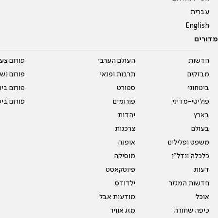
עברית
English
מדורים
חדשות
העולם הערבי
פורום צע
מבזקים
תרבות ופנאי
פורום נשו
ביטחוני
ספורט
פורום בי
פוליטי-מדיני
פורומים
פורום בי
בארץ
יהדות
בעולם
צרכנות
משפט ופלילים
אופנה
כלכלה ונדל"ן
מוסיקה
דעות
פיוטקאסט
חדשות המגזר
ילדודס
אוכל
מודעות אבל
כיפה שחורה
מזג אוויר