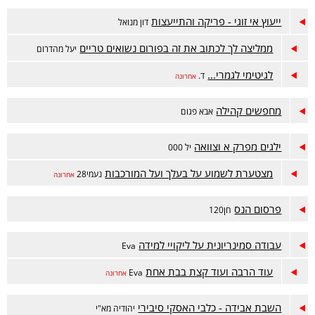
ייעוץ אי זוגי - פריקה והתייעצות
דון מנואל
ממליצה לך לכתוב את זה בפורום נשואים טריים
יעל מהדרום
לגיטימי לגמרי...
ד.
אחרונה
מחפשים קהילה
אבא פגום
ילגים מפרק א וצוואה
יל 000
מצטערת לשמוע על בעלך ועל המורכבות
נעמי28
אחרונה
פרסום הנס
חן120
עבודה סמינריונית על ליקויי למידה
Eva
עוד הרבה ועוד קצת בבת אחת
Eva
אחרונה
השבת אבידה - כלבי האסקי סיבירי
יהודיה מא"י