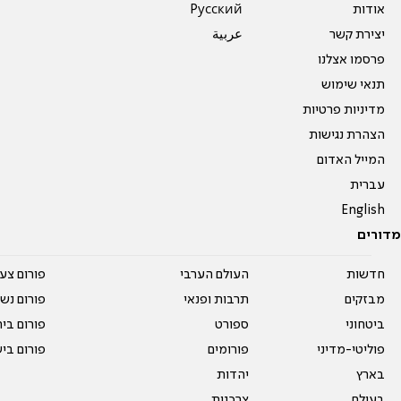
אודות
Pусский
יצירת קשר
عربية
פרסמו אצלנו
תנאי שימוש
מדיניות פרטיות
הצהרת נגישות
המייל האדום
עברית
English
מדורים
חדשות
העולם הערבי
פורום צע
מבזקים
תרבות ופנאי
פורום נשו
ביטחוני
ספורט
פורום בי
פוליטי-מדיני
פורומים
פורום בי
בארץ
יהדות
בעולם
צרכנות