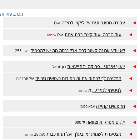
מכתב פתיחה
עבודה סמינריונית על ליקויי למידה
Eva
עוד הרבה ועוד קצת בבת אחת
Eva
אחרונה
לא יודע אם זה קשור לפה אבל ננסה מה יש להפסיד
ראובן255
ייעוץ אי זוגי - פריקה והתייעצות
דון מנואל
ממליצה לך לכתוב את זה בפורום נשואים טריים
יעל מהדרום
לגיטימי לגמרי...
ד.
אחרונה
מחפשים קהילה
אבא פגום
ילגים מפרק א וצוואה
יל 000
מצטערת לשמוע על בעלך ועל המורכבות
נעמי28
אחרונה