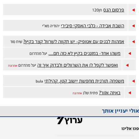
פרסום הנס
חן120
השבת אבידה - כלבי האסקי סיבירי
יהודיה מא"י
אמהות לבנים עם אטופיק- יש תקווה לשרוול קצר בקיץ?
שיח סוד
משהו אחד- במזגנים בקיץ לא כזה חם....
יעל מהדרום
ואפשר לקפל לו את השרוולים ולבדוק איך זה
יעל מהדרום
אחרונה
משפחה תורנית מחפשת יישוב קטן, קהילתי
bula
באיזה אזור?
פתית שלג
אחרונה
אולי יעניין אותך
פנו אלינו