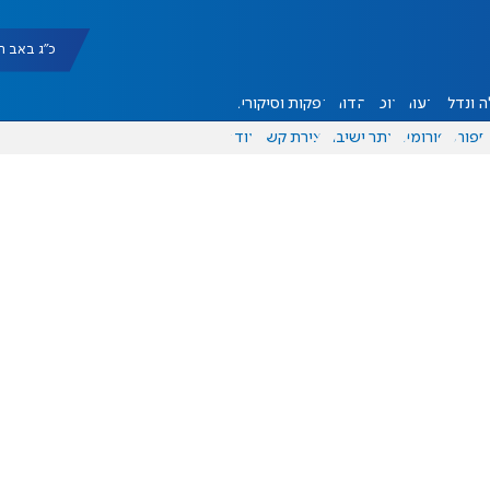
כ"ג באב תשפ"ו |
 ונדל"ן
דעות
אוכל
יהדות
הפקות וסיקורים
ספורט
פורומים
אתר ישיבה
יצירת קשר
עוד