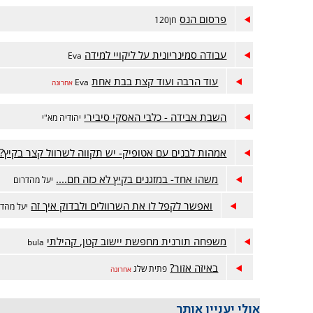
פרסום הנס
חן120
עבודה סמינריונית על ליקויי למידה
Eva
עוד הרבה ועוד קצת בבת אחת
Eva
אחרונה
השבת אבידה - כלבי האסקי סיבירי
יהודיה מא"י
אמהות לבנים עם אטופיק- יש תקווה לשרוול קצר בקיץ?
משהו אחד- במזגנים בקיץ לא כזה חם....
יעל מהדרום
ואפשר לקפל לו את השרוולים ולבדוק איך זה
יעל מהדר
משפחה תורנית מחפשת יישוב קטן, קהילתי
bula
באיזה אזור?
פתית שלג
אחרונה
אולי יעניין אותך