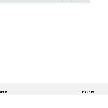
פנו אלינו
מדור
אודות
Pусский
חד