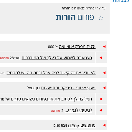
מצב תורני
ערוץ 7
פורומים
פורום הורות
פורום
הורות
ילגים מפרק א וצוואה
יל 000
מצטערת לשמוע על בעלך ועל המורכבות
נעמי28
אחרונה
לא יודע אם זה קשור לפה אבל ננסה מה יש להפסיד
ראובן5
ייעוץ אי זוגי - פריקה והתייעצות
דון מנואל
ממליצה לך לכתוב את זה בפורום נשואים טריים
יעל מה
לגיטימי לגמרי...
ד.
אחרונה
מחפשים קהילה
אבא פגום