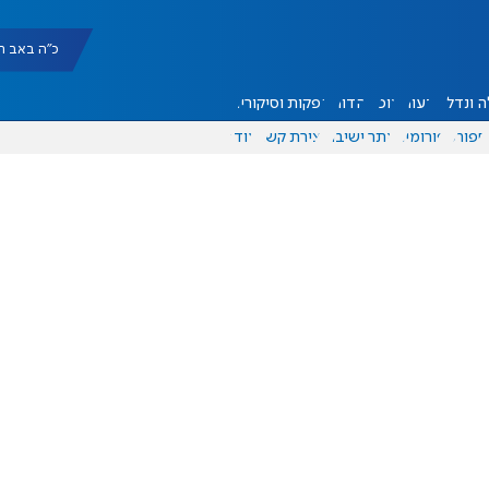
כ"ה באב תשפ"ו |
 ונדל"ן
דעות
אוכל
יהדות
הפקות וסיקורים
ספורט
פורומים
אתר ישיבה
יצירת קשר
עוד