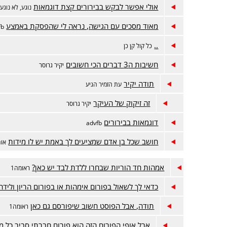
אולי אפשר לבקש בבירורים קצת דוגמאות
נוגע, לא נוגע
מאוד מסכים עם הגישה, נראה לי שהפסקת באמצע
fb
..
כל קול קן כן
חשיבות ה3 דברים הכי חשובים
יקיר גרוסר
תודה יקיר
עת הזמיר הגיע
זה זיקוק של העיקר
יקיר גרוסר
דוגמאות בבירורים
advfb
חושב שכל בן אדם שמציעים לך באמת יש לו מידות
אוה
אמהות חד הוריות שבחרו ללדת לבד יש כאן?
ראומה1
כדאי לך לשאול בפורום אימהות או בפורום הריון ולידה
תודה, אבל הפוסט חשוב שיפורסם גם כאן
ראומה1
אבל אופי הפורום הזה הוא פורום חברתי סביב כל מ