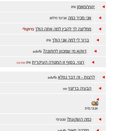
יועץ/מאמן
איזו
אני מכיר כמה
אביעד מילוא
ממליצה לך להבין למה אתה הולך
ברוקולי
ברור לי למה אני הולך
איזו
דווקא מי שמכוון לחתונה?
advfb
רצוי. בסוף זו המטרה העיקרית
איזו
אחרונה
לרצות - זה דבר נפלא
advfb
הבעיה בריצוי
oo
אנוני.מית
כמה השקעת?
שנונימי
מזדהה מאוד
advfb