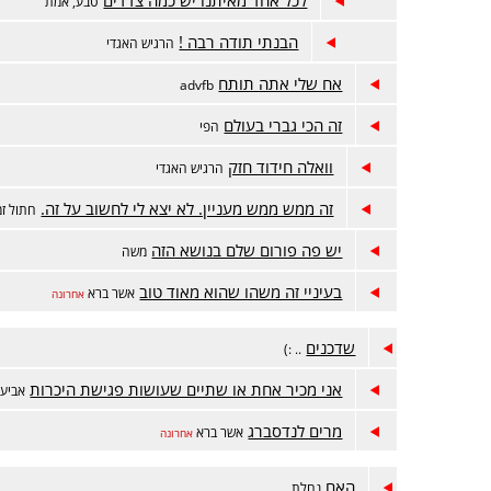
טבע, אמת
הבנתי תודה רבה !
הרגיש האגדי
אח שלי אתה תותח
advfb
זה הכי גברי בעולם
הפי
וואלה חידוד חזק
הרגיש האגדי
זה ממש ממש מעניין. לא יצא לי לחשוב על זה.
חתול זמ
יש פה פורום שלם בנושא הזה
משה
בעיניי זה משהו שהוא מאוד טוב
אשר ברא
אחרונה
שדכנים
.. :)
אני מכיר אחת או שתיים שעושות פגישת היכרות
אביעד
מרים לנדסברג
אשר ברא
אחרונה
האם
נחלת