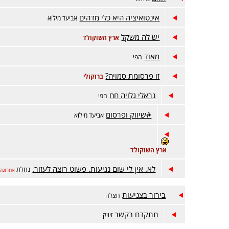
אינטואיציה היא כלי מדהים
אביעד מילוא
יש לה משקל
ארץ השוקולד
מאוד
הפי
זו פרסומת סמויה?
ברוקולי
נראלי גלויה חח
הפי
#שיווק ופרסום
אביעד מילוא
ארץ השוקולד
לא. אין לי שום נגיעות. פשוט רוצה לעזור.
נחלת
אחרונה
בירור בצניעות
חצלה
תתקדם בקשר
זיויק