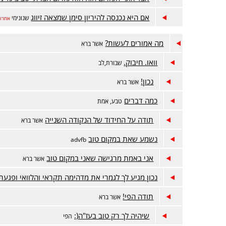
אם היא נכנסה להיריון סימן שמצאה זיווג
שנונימי
אחרונ
מה אמורים לעשות?
אשר ברא
וואו. חיבוק.
שבורת,לב
נכון!
אשר ברא
כמה דברים
טבע, אמת
תודה על החידוד של הנקודה השנייה
אשר ברא
נשמע שאת במקום טוב
advfb
אני באמת מרגישה שאני במקום טוב
אשר ברא
נכון מגיע לך לגמרי את מדהימה תקראי והלוואי ופגעת
תודה הפי!
אשר ברא
שיהיה לך רק טוב בעז"ה(:
הפי