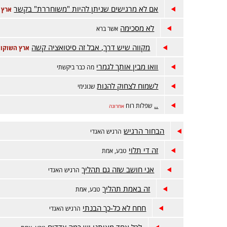
אם לא מרגישים שניתן להיות "משוחררת" בקשר
ארץ 
לא מסכימה
אשר ברא
מקווה שיש דרך, אבל זה סיטואציה קשה
ארץ השוקול
וואו מבין אותך לגמרי
מה כבר ביקשתי
לשמוח לצחוק להנות
שנונימי
..
שפלות רוח
אחרונה
הבחור הרגיש
הרגיש האגדי
זה די תלוי
טבע, אמת
אני חושב שזה גם תהליך
הרגיש האגדי
זה באמת תהליך
טבע, אמת
חחח לא כל-כך הבנתי
הרגיש האגדי
לכל אחד מאיתנו יש כמה צדדים