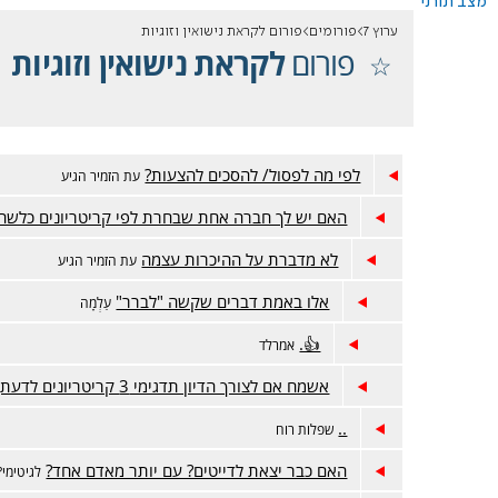
מצב תורני
ערוץ 7
פורומים
פורום לקראת נישואין וזוגיות
פורום
לקראת נישואין וזוגיות
לפי מה לפסול/ להסכים להצעות?
עת הזמיר הגיע
האם יש לך חברה אחת שבחרת לפי קריטריונים כלשהו
לא מדברת על ההיכרות עצמה
עת הזמיר הגיע
אלו באמת דברים שקשה "לברר"
עַלְמָה
👍.
אמרלד
אשמח אם לצורך הדיון תדגימי 3 קריטריונים לדעתך
..
שפלות רוח
האם כבר יצאת לדייטים? עם יותר מאדם אחד?
לגיטימי?