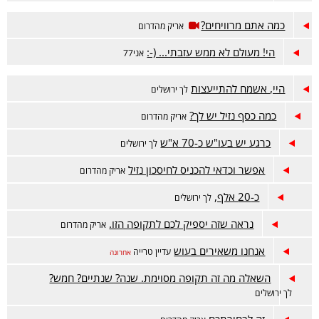
כמה אתם מרוויחים?
אריק מהדרום
הי! מעולם לא ממש עזבתי... (-:
אני77
היי, אשמח להתייעצות
לך ירושלים
כמה כסף נזיל יש לך?
אריק מהדרום
כרגע יש בעו"ש כ-70 א"ש
לך ירושלים
אפשר וכדאי להכניס לחיסכון נזיל
אריק מהדרום
כ-20 אלף,
לך ירושלים
נראה שזה יספיק לכם לתקופה הזו.
אריק מהדרום
אנחנו משאירים בעוש
עדיין טרייה
אחרונה
השאלה מה זה תקופה מסוימת. שנה? שנתיים? חמש?
לך ירושלים