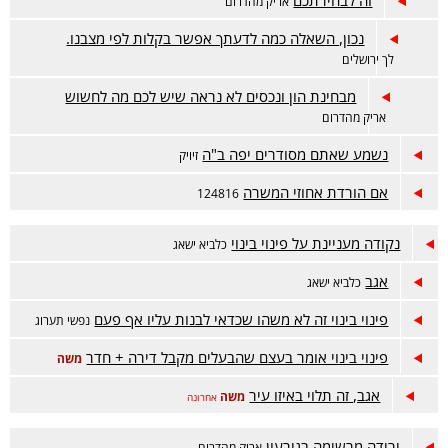
זה לבחירתכם
אריק מהדרום
נכון, השאלה כמה לדעתך אפשר בקלות לפי מצבנו.
לך ירושלים
מבחינת הון ונכסים לא נראה שיש לכם מה לחשוש
אריק מהדרום
נשמע שאתם מסודרים יפה ב"ה
זיויק
אם הורדת אחוזי המשרה
124816
נקודה מעניינת על פינוי בינוי
כלביא ישאג
אגב
כלביא ישאג
פינוי בינוי זה לא משהו שכדאי לבנות עליו אף פעם
נפשי תערוג
פינוי בינוי אומר בעצם שהבעלים מקבל דירה + חדר
משה
אגב, זה תלוי באיזו עיר
משה
אחרונה
ירידה מרשימה בגירעון
אריק מהדרום