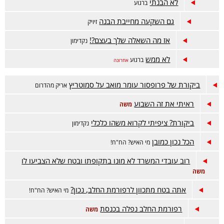
לא הבנתי
ברגוע
גם השקעה מחייבת הבנה
זיויק
אז מה השאלה שלך בעצם?!
נקדימון
לא ממש
ברגוע
אחרונה
ביקורת של פרופסור עומר מואב על סמוטריץ
אריק מהדרום
ראיתי את זה השבוע
משה
ביקורת? ציפיתי לקרוא משהו כלכלי
נקדימון
הכל נכון כמובן
מי האיש? הח"ח!
רוב עובדי המשרד לא מונו בתקופתו ובטח שלא הצביעו לו
משה
אתה בטח מתכוון לרפורמת החלב, נכון?
מי האיש? הח"ח!
רפורמת החלב נפלה בכנסת
משה