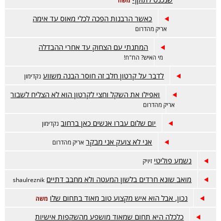
משה
כאשר הרבנות הפכה לכלי מאוס עד אימה
אריק מהדרום
המתנתי עם הצחוק עד אחרי ההבדלה
מי האיש? הח"ח!
לדבר על קרטון חלב זה חוסר הבנה משווע
נקדימון
ואפילו את השקל וחצי לקרטון הוא לא הצליח לשבור
אריק מהדרום
יום שלום עברו אנשים כאן ברחוב
נקדימון
אני לא צועק אני מבקר
אריק מהדרום
נשמע פוליטי
זיויק
מואב שונא חרדים בלשון המעטה ולא מחבב דתיים
shaulreznik
נכון, אבל הוא איש מקצוע טוב מאוד בתחום שלו
משה
כלכלה היא תחום שמאוד מושפע מהשקפות אישיות