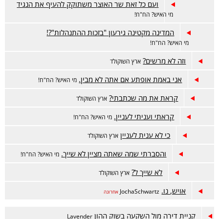
ועם כל זאת שר האוצר משתוקק להעיף את הנגיד
מי האיש? הח"ח!
המדינה מקטינה גירעון "בזכות ההתנהלות"?!
מי האיש? הח"ח!
וזה לא מרשים?
ארץ השוקולד
אני באמת אופתע אם אתה לא מבין.
מי האיש? הח"ח!
קראת את מה שכתבתי?
ארץ השוקולד
קראתי ועניתי לעניין.
מי האיש? הח"ח!
כי לא ענית לעניין
ארץ השוקולד
והסברתי שמה שאתה מציין לא שייך.
מי האיש? הח"ח!
לא שייך ל?
ארץ השוקולד
אויש, נו.
JochaSchwartz
אחרונה
קניית דירה מול השקעה בשוק ההון
Lavender