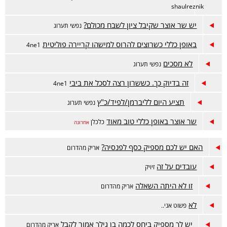
shaulreznik
יש שר אוצר שקיבל ציון לשבח מכולם?
נפשי תערוג
באופן כללי כשרוצים להרוס למישהו קריירה פוליטית
4ne1
לא מסכים
נפשי תערוג
זה בדיוק כך. כששרון רצה לסכל את ביבי
4ne1
תציע היום לליברמן/לפיד/כ"ץ
נפשי תערוג
שר אוצר באופן כללי טוב מאוד
כלכלן
אחרונה
האם יש לכם מספיק כסף לפנסיה?
אריק מהדרום
עובדים על זה
זיויק
זו לא היתה השאלה
אריק מהדרום
לא
פשוט אני..
יש לך מספיק ביחס לכמה בן גילך אמור לקבל
אריק מהדרום