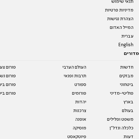
תנאי שימוש
מדיניות פרטיות
הצהרת נגישות
המייל האדום
עברית
English
מדורים
חדשות
העולם הערבי
פורום צע
מבזקים
תרבות ופנאי
פורום נשו
ביטחוני
ספורט
פורום בי
פוליטי-מדיני
פורומים
פורום בי
בארץ
יהדות
בעולם
צרכנות
משפט ופלילים
אופנה
כלכלה ונדל"ן
מוסיקה
דעות
פיוטקאסט