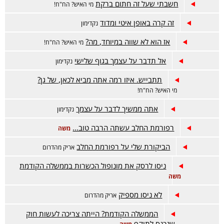
חשבתי שעל זה חתום ברקת
מי האיש? הח"ח!
זה קרה באופן איטי ומדוד
נקדימון
אז הוא לא שווה במיוחד, מה?
מי האיש? הח"ח!
אל תדבר על עצמך בגוף שלישי
נקדימון
תתבייש. איזו רמה אתה מביא לכאן, של גן?
מי האיש? הח"ח!
אתה ממשיך לדבר על עצמך
נקדימון
רפורמת החלב עשתה הרבה טוב...
משה
הביקורת שלי על רפורמת החלב
אריק מהדרום
ניסו לרסק את מונופול הכשרות בממשלה הקודמת
משה
לא ניסו מספיק
אריק מהדרום
הממשלה הקודמת? הייתה צריכה לעשות חוק
שנכנס לתוקף