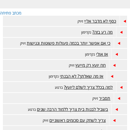
מכתב פתיחה
כסף לא מדבר אליי
זיויק
מה רע בזה?
נקדימון
כי אם אפשר יותר בכמה פעולות פשוטות ונגישות
זיויק
אז אולי
נקדימון
חח יועץ רק מייעץ
זיויק
אז מה שאלתך? לא הבנתי
נקדימון
למה בכלל צריך לשלם ליועץ?
ברגוע
תסביר
זיויק
בשביל לבנות בית צריך ללמוד הרבה שנים
ברגוע
צריך לשחק עם סכומים ראשוניים
זיויק