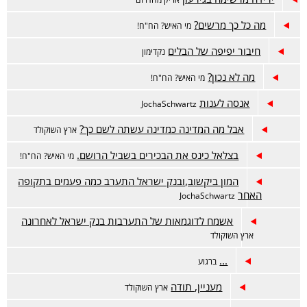
מה כל כך מרשים?
מי האיש? הח"ח!
חיבור יפיפה של הבלים
נקדימון
מה לא נכון?
מי האיש? הח"ח!
אנסה לענות
JochaSchwartz
אבל מה המדינה כמדינה עשתה לשם כך?
ארץ השוקולד
בצלאל כינס את הבכירים בשביל הרושם.
מי האיש? הח"ח!
המון ביקשוב,ובנק ישראל התערב כמה פעמים בתקופה
האחר
JochaSchwartz
אשמח לדוגמאות של התערבות בנק ישראל לאחרונה
ארץ השוקולד
...
ברגוע
מעניין, תודה
ארץ השוקולד