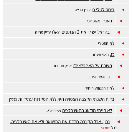
ביחס לגילי כן
עדיין טרייה
מעניין
פשוט אני..
בהראל יש לי את 2 הנתונים האלו
עדיין טרייה
לא
הסטורי
כן.
נפשי תערוג
חשבת על האינפלציה?
אריק מהדרום
כן
נפשי תערוג
לא
ל המשוגע היחידי
בדוח השנתי הקצבה הצפויה היא ללא הפקדות עתידיות
כלכלן
לא הייתי מודאג מהאינפלציה
פשוט אני..
נכון. אבל הקצבה כוללת את התשואה ולא את האינפלציה.
כלכלן
אחרונה